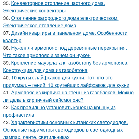
35.
Конвекторное отопление частного дома.
Электрические конвекторы
36.
Отопление загородного дома электричеством.
Электрическое отопление дома
37.
Дизайн квартиры в панельном доме. Особенности
квартир
38.
Нужен ли армопояс под деревянные перекрытия.
Что такое армопояс и зачем он нужен
39.
Крепление мауэрлата к газобетону без армопояса.
Конструкция для дома из газобетона
40.
10 крутых лайфхаков для кухни. Тот, кто это
придумал, – гений: 10 крутейших лайфхаков для кухни
41.
Армопояс из кирпича на стены из газоблоков. Можно
ли делать кирпичный сейсмопояс?
42.
Как правильно установить конек на крышу из
профнастила
43.
Характеристики основных китайских светодиодов.
Основные параметры светодиодов в светодиодных
лампах, ленте, светильниках