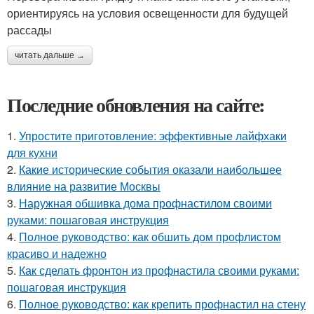
ориентируясь на условия освещенности для будущей
рассады
читать дальше →
Последние обновления на сайте:
1.
Упростите приготовление: эффективные лайфхаки
для кухни
2.
Какие исторические события оказали наибольшее
влияние на развитие Москвы
3.
Наружная обшивка дома профнастилом своими
руками: пошаговая инструкция
4.
Полное руководство: как обшить дом профлистом
красиво и надежно
5.
Как сделать фронтон из профнастила своими руками:
пошаговая инструкция
6.
Полное руководство: как крепить профнастил на стену