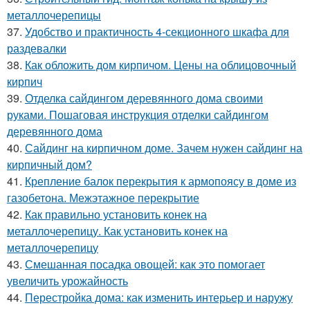
металлочерепицы
37.
Удобство и практичность 4-секционного шкафа для
раздевалки
38.
Как обложить дом кирпичом. Цены на облицовочный
кирпич
39.
Отделка сайдингом деревянного дома своими
руками. Пошаговая инструкция отделки сайдингом
деревянного дома
40.
Сайдинг на кирпичном доме. Зачем нужен сайдинг на
кирпичный дом?
41.
Крепление балок перекрытия к армопоясу в доме из
газобетона. Межэтажное перекрытие
42.
Как правильно установить конек на
металлочерепицу. Как установить конек на
металлочерепицу
43.
Смешанная посадка овощей: как это помогает
увеличить урожайность
44.
Перестройка дома: как изменить интерьер и наружу