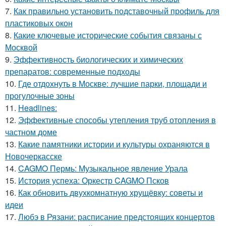
7.
Как правильно установить подставочный профиль для
пластиковых окон
8.
Какие ключевые исторические события связаны с
Москвой
9.
Эффективность биологических и химических
препаратов: современные подходы
10.
Где отдохнуть в Москве: лучшие парки, площади и
прогулочные зоны
11.
Headlines:
12.
Эффективные способы утепления труб отопления в
частном доме
13.
Какие памятники истории и культуры охраняются в
Новочеркасске
14.
CAGMO Пермь: Музыкальное явление Урала
15.
История успеха: Оркестр CAGMO Псков
16.
Как обновить двухкомнатную хрущёвку: советы и
идеи
17.
Любэ в Рязани: расписание предстоящих концертов