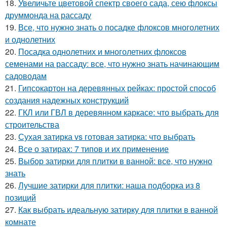
18.
Увеличьте цветовой спектр своего сада, сею флоксы
друммонда на рассаду
19.
Все, что нужно знать о посадке флоксов многолетних
и однолетних
20.
Посадка однолетних и многолетних флоксов
семенами на рассаду: все, что нужно знать начинающим
садоводам
21.
Гипсокартон на деревянных рейках: простой способ
создания надежных конструкций
22.
ГКЛ или ГВЛ в деревянном каркасе: что выбрать для
строительства
23.
Сухая затирка vs готовая затирка: что выбрать
24.
Все о затирах: 7 типов и их применение
25.
Выбор затирки для плитки в ванной: все, что нужно
знать
26.
Лучшие затирки для плитки: наша подборка из 8
позиций
27.
Как выбрать идеальную затирку для плитки в ванной
комнате