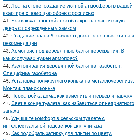
40.
Лес на стене: создание уютной атмосферы в вашей
квартире с помощью обоев с росписью
41.
Без ключа: простой способ открыть пластиковую
дверь с поврежденным замком
42.
Создание плана 5 этажного дома: основные этапы и
рекомендации
43.
Армопояс под деревянные балки перекрытия. В
каких случаях нужен армопояс?
44.
Узел опирания деревянной балки на газобетон.
Специфика газобетона
45.
Установка полукруглого конька на металлочерепицу.
Монтаж планок конька
46.
Перестройка дома: как изменить интерьер и наружу
47.
Свет в конце туалета: как избавиться от неприятного
запаха
48.
Улучшите комфорт в сельском туалете с
интеллектуальной подсветкой для унитаза
49.
Как подобрать затирку для плитки по цвету.