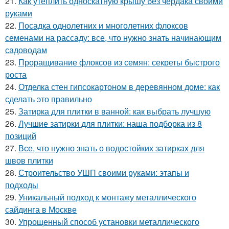
21.
Как утеплить односкатную крышу без чердака своими
руками
22.
Посадка однолетних и многолетних флоксов
семенами на рассаду: все, что нужно знать начинающим
садоводам
23.
Проращивание флоксов из семян: секреты быстрого
роста
24.
Отделка стен гипсокартоном в деревянном доме: как
сделать это правильно
25.
Затирка для плитки в ванной: как выбрать лучшую
26.
Лучшие затирки для плитки: наша подборка из 8
позиций
27.
Все, что нужно знать о водостойких затирках для
швов плитки
28.
Строительство УШП своими руками: этапы и
подходы
29.
Уникальный подход к монтажу металлического
сайдинга в Москве
30.
Упрощенный способ установки металлического