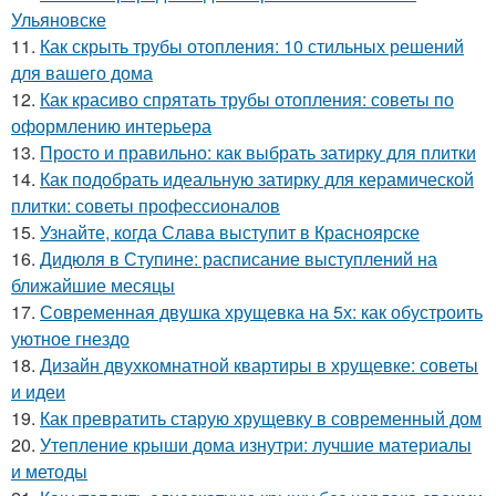
Ульяновске
11.
Как скрыть трубы отопления: 10 стильных решений
для вашего дома
12.
Как красиво спрятать трубы отопления: советы по
оформлению интерьера
13.
Просто и правильно: как выбрать затирку для плитки
14.
Как подобрать идеальную затирку для керамической
плитки: советы профессионалов
15.
Узнайте, когда Слава выступит в Красноярске
16.
Дидюля в Ступине: расписание выступлений на
ближайшие месяцы
17.
Современная двушка хрущевка на 5х: как обустроить
уютное гнездо
18.
Дизайн двухкомнатной квартиры в хрущевке: советы
и идеи
19.
Как превратить старую хрущевку в современный дом
20.
Утепление крыши дома изнутри: лучшие материалы
и методы