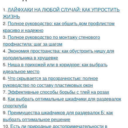
1.
ЛАЙФХАКИ НА ЛЮБОЙ СЛУЧАЙ: КАК УПРОСТИТЬ
ЖИЗНЬ
2.
Полное руководство: как обшить дом профлистом
красиво и надежно
3.
Полное руководство по монтажу стенового
профнастила: шаг за шагом
4.
Экономия пространства: как обустроить нишу для
холодильника в хрущевке
5.
Ниша в прихожей или в коридоре: как выбрать
идеальное место
6.
Что скрывается за прозрачностью: полное
руководство по составу пластиковых окон
7.
Эффективные способы борьбы с тлей на розах
8.
Как выбрать оптимальные шкафчики для раздевалок
спортклуба
9.
Преимущества шкафчиков для раздевалок Б: как
выбрать оптимальное решение
10.
Есть ли природные достопримечательности в