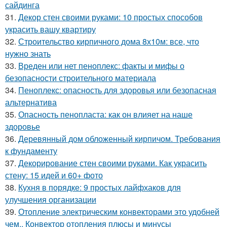
сайдинга
31.
Декор стен своими руками: 10 простых способов
украсить вашу квартиру
32.
Строительство кирпичного дома 8х10м: все, что
нужно знать
33.
Вреден или нет пеноплекс: факты и мифы о
безопасности строительного материала
34.
Пеноплекс: опасность для здоровья или безопасная
альтернатива
35.
Опасность пенопласта: как он влияет на наше
здоровье
36.
Деревянный дом обложенный кирпичом. Требования
к фундаменту
37.
Декорирование стен своими руками. Как украсить
стену: 15 идей и 60+ фото
38.
Кухня в порядке: 9 простых лайфхаков для
улучшения организации
39.
Отопление электрическим конвекторами это удобней
чем.. Конвектор отопления плюсы и минусы