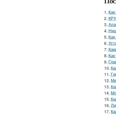
Пос
1.
Как
2.
КРУ
3.
Апа
4.
Ниш
5.
Как
6.
Уст
7.
Как
8.
Как
9.
Гла
10.
Ка
11.
Гд
12.
Ме
13.
Ка
14.
Мо
15.
Ка
16.
Ли
17.
Ка