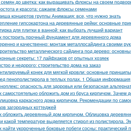
 семян до цветка: как выращивать флоксы на своем подвор
остота и красота: сажаем флоксы семенами
иша концертов группы Анимация: все, что нужно знать
епление гипсокартона на деревянные рейки: основные при
тирка для плитки в ванной: как выбрать лучший вариант
к построить прочный фундамент для деревянного дома
еренно и качественно: монтаж металлосайдинга своими ру
роительство металлического сайдинга под дерево: основн
хонные секреты: 17 лайфхаков от опытных хозяек
стро и недорого: строительство дома на заказ
нтилируемый конек для мягкой кровли: основные принцип
ед пенополистирола в теплых полах. 1 Общая информация
ноплекс: опасность для здоровья или безопасная альтерна
к самостоятельно обложить дом из бруса кирпичом. Зачем
лицовка каркасного дома кирпичом. Рекомендации по само
ов загородных коттеджей
к обложить деревянный дом кирпичом. Облицовка деревянн
и какой температуре выделяется стирол из полистирола. Эм
к найти укороченные боковые побеги сосны: практический 