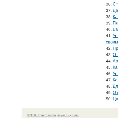
36.
Ст
37.
Де
38.
Ка
39.
Пл
40.
Вв
41.
Ус
своим
42.
Пр
43.
От
44.
Ар
45.
Ка
46.
Ус
47.
Ка
48.
Дл
49.
О 
50.
Цв
© 2026 Строительство, ремонт и дизайн