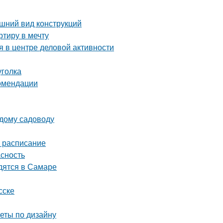
шний вид конструкций
тиру в мечту
 в центре деловой активности
уголка
комендации
ждому садоводу
е расписание
асность
дятся в Самаре
сске
веты по дизайну