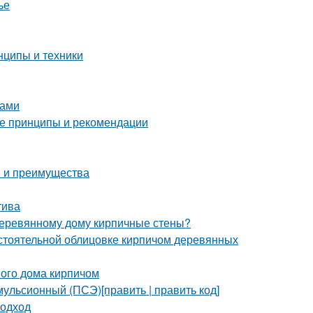
ье
нципы и техники
ками
ые принципы и рекомендации
ы и преимущества
тива
 деревянному дому кирпичные стены?
стоятельной облицовке кирпичом деревянных
ого дома кирпичом
ульсионный (ПСЭ)[править | править код]
подход