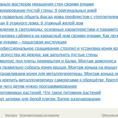
аньте мастером украшения стен своими руками
корирование пустой стены: 9 оригинальных идей
к правильно обшить фасад дома профлистом с утеплителем.
ан 9 этажного дома. 9 этажный жилой дом
едение в светодиоды: основные характеристики и парамет
тановка сайдинга на каркасный дом своими руками. Как ле
и руками – пошаговая инструкция
офессиональное сращивание стропил и установка конек к
 искусства до декора: как заполнить пустые стены
мопояс под плиты перекрытия и балки. Монтаж армопояса
к правильно собрать конек крыши. Монтаж конька на крышу
танавливаем конек для металлочерепицы. Монтаж конька о
к крепить металлочерепицу саморезами к обрешётке. Креп
я чего детям нужно программирование
питомниках растений. Что такое питомник растений
ет затирки для белой плитки. Белое разочарование
Контакты
Пользовательское соглашение
Обратная св