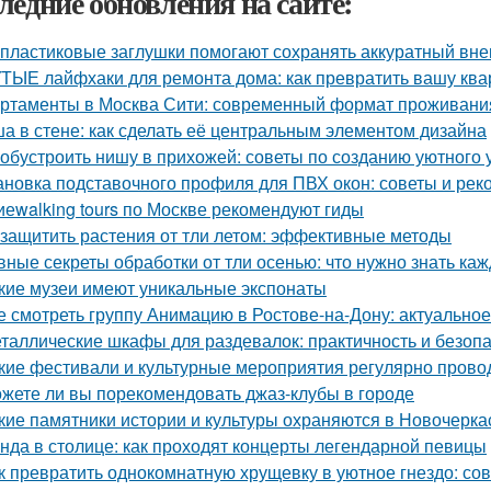
ледние обновления на сайте:
 пластиковые заглушки помогают сохранять аккуратный вне
ТЫЕ лайфхаки для ремонта дома: как превратить вашу квар
ртаменты в Москва Сити: современный формат проживания
а в стене: как сделать её центральным элементом дизайна
 обустроить нишу в прихожей: советы по созданию уютного 
ановка подставочного профиля для ПВХ окон: советы и ре
иеwalking tours по Москве рекомендуют гиды
 защитить растения от тли летом: эффективные методы
вные секреты обработки от тли осенью: что нужно знать ка
кие музеи имеют уникальные экспонаты
е смотреть группу Анимацию в Ростове-на-Дону: актуально
таллические шкафы для раздевалок: практичность и безоп
кие фестивали и культурные мероприятия регулярно прово
жете ли вы порекомендовать джаз-клубы в городе
кие памятники истории и культуры охраняются в Новочерка
нда в столице: как проходят концерты легендарной певицы
к превратить однокомнатную хрущевку в уютное гнездо: со