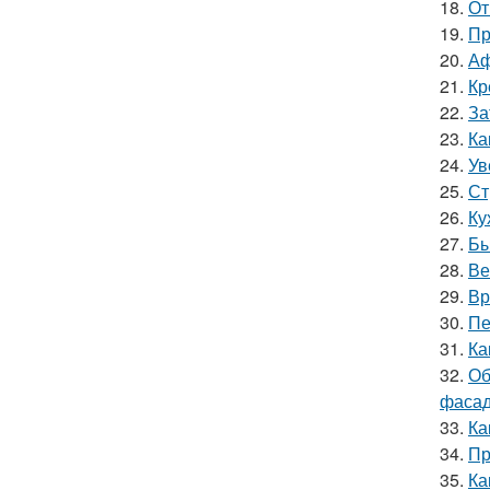
18.
От
19.
Пр
20.
Аф
21.
Кр
22.
За
23.
Ка
24.
Ув
25.
Ст
26.
Ку
27.
Бы
28.
Ве
29.
Вр
30.
Пе
31.
Ка
32.
Об
фасад
33.
Ка
34.
Пр
35.
Ка