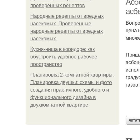
Асб
проверенных рецептов
асб
Народные рецепты от вредных
Вопро
насекомых. Проверенные
цена 
народные рецепты от вредных
множе
насекомых
Кухня-ниша в коридоре: как
Пришл
обустроить удобное рабочее
асбоц
пространство
испол
Планировка 2-комнатной квартиры.
граду
Планировка двушки: схемы и фото
газов 
создания практичного, удобного и
функционального дизайна в
двухкомнатной квартире
читат