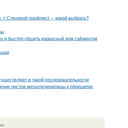
 1 Стеновой профлист –, какой выбрать?
ры
гко и быстро обшить каркасный дом сайдингом
рыши
существляют в такой последовательности
ление листов металлочерепицы к обрешетке
язь