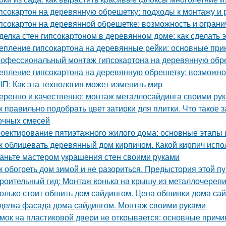
псокартон на деревянную обрешетку: подходы к монтажу и 
псокартон на деревянной обрешетке: возможность и огран
делка стен гипсокартоном в деревянном доме: как сделать 
епление гипсокартона на деревянные рейки: основные при
офессиональный монтаж гипсокартона на деревянную обреш
епление гипсокартона на деревянную обрешетку: возможно
П: Как эта технология может изменить мир
еренно и качественно: монтаж металлосайдинга своими ру
к правильно подобрать цвет затирки для плитки. Что такое 
очных смесей
оектирование пятиэтажного жилого дома: основные этапы
к облицевать деревянный дом кирпичом. Какой кирпич испо
аньте мастером украшения стен своими руками
к обогреть дом зимой и не разориться. Предыстория этой п
роительный гид: Монтаж конька на крышу из металлочереп
олько стоит обшить дом сайдингом. Цена обшивки дома са
делка фасада дома сайдингом. Монтаж своими руками
мок на пластиковой двери не открывается: основные прич