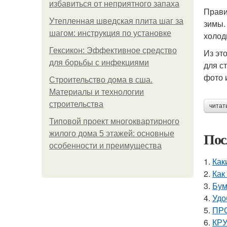
избавиться от неприятного запаха
Прави
Утепленная шведская плита шаг за
зимы.
шагом: инструкция по установке
холод
Гексикон: Эффективное средство
Из эт
для борьбы с инфекциями
для с
фото 
Строительство дома в сша.
Материалы и технологии
строительства
читат
Типовой проект многоквартирного
Пос
жилого дома 5 этажей: основные
особенности и преимущества
1.
Как
2.
Как
3.
Бум
4.
Удо
5.
ПРО
6.
КРУ