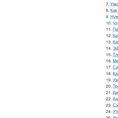
7.
Узк
8.
Как
9.
Нуж
10.
Чт
11.
Пр
12.
Ка
13.
Ка
14.
Эф
15.
Тл
16.
Ме
17.
Сд
18.
Ка
19.
Уз
20.
Тр
21.
Ди
22.
Ан
23.
Сэ
24.
Ут
25.
Ур