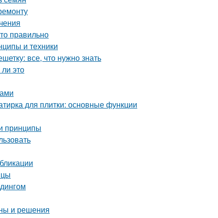
ремонту
ичения
это правильно
нципы и техники
етку: все, что нужно знать
 ли это
ками
затирка для плитки: основные функции
 и принципы
льзовать
убликации
ицы
йдингом
ины и решения