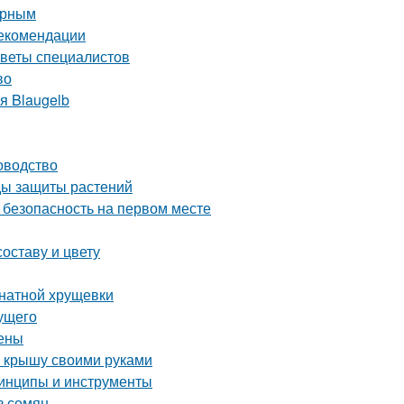
орным
рекомендации
оветы специалистов
во
я Blaugelb
оводство
оды защиты растений
 безопасность на первом месте
оставу и цвету
мнатной хрущевки
дущего
цены
ю крышу своими руками
ринципы и инструменты
з семян