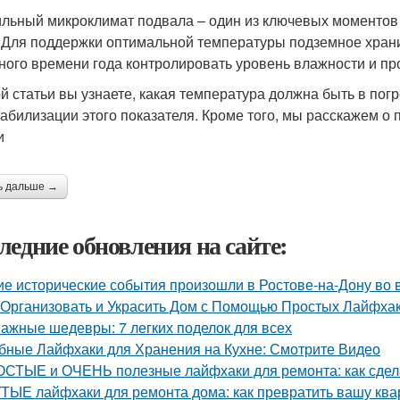
льный микроклимат подвала – один из ключевых моментов 
 Для поддержки оптимальной температуры подземное храни
ного времени года контролировать уровень влажности и п
ой статьи вы узнаете, какая температура должна быть в пог
табилизации этого показателя. Кроме того, мы расскажем 
и
ь дальше →
ледние обновления на сайте:
ие исторические события произошли в Ростове-на-Дону во
 Организовать и Украсить Дом с Помощью Простых Лайфха
ажные шедевры: 7 легких поделок для всех
бные Лайфхаки для Хранения на Кухне: Смотрите Видео
СТЫЕ и ОЧЕНЬ полезные лайфхаки для ремонта: как сдела
ТЫЕ лайфхаки для ремонта дома: как превратить вашу квар