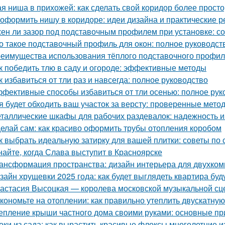
ая ниша в прихожей: как сделать свой коридор более прост
 оформить нишу в коридоре: идеи дизайна и практические 
ен ли зазор под подставочным профилем при установке: с
о такое подставочный профиль для окон: полное руководст
еимущества использования тёплого подставочного профил
к победить тлю в саду и огороде: эффективные методы
к избавиться от тли раз и навсегда: полное руководство
фективные способы избавиться от тли осенью: полное рук
я будет обходить ваш участок за версту: проверенные мет
таллические шкафы для рабочих раздевалок: надежность и
елай сам: как красиво оформить трубы отопления коробом
к выбрать идеальную затирку для вашей плитки: советы по с
найте, когда Слава выступит в Красноярске
ансформация пространства: дизайн интерьера для двухко
зайн хрущевки 2025 года: как будет выглядеть квартира бу
астасия Высоцкая — королева московской музыкальной с
кономьте на отоплении: как правильно утеплить двускатну
епление крыши частного дома своими руками: основные п
оки из сада: как вырастить красивые флоксы многолетние и