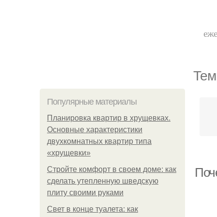
еже
Тем
Популярные материалы
Планировка квартир в хрущевках.
Основные характеристики
двухкомнатных квартир типа
«хрущевки»
Стройте комфорт в своем доме: как
Поч
сделать утепленную шведскую
плиту своими руками
Свет в конце туалета: как