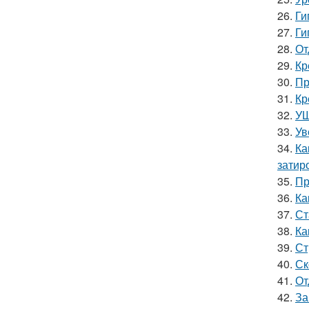
26.
Ги
27.
Ги
28.
От
29.
Кр
30.
Пр
31.
Кр
32.
УШ
33.
Ув
34.
Ка
затир
35.
Пр
36.
Ка
37.
Ст
38.
Ка
39.
Ст
40.
Ск
41.
От
42.
За