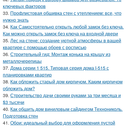
ключевых факторов
33.
Профлистовая обшивка стен с утеплением: все, что
нужно знать
34.
Как Самостоятельно открыть любой замок без ключа.
Как можно открыть замок без ключа на входной двери
35.
Лес на стене: создание уютной атмосферы в вашей
квартире с помощью обоев с росписью
36.
Строительный гид: Монтаж конька на крышу из
металлочерепицы
37.
Дома серии 1 515. Типовая серия дома I-515 с
планировками квартир
38.
Как обложить старый дом кирпичом. Каким кирпичом
обложить дом?
39.
Строительство дачи своими руками за три месяца и
$3 тысячи
40.
Как обшить дом виниловым сайдингом Технониколь.
Подготовка стен
41.
Обои: идеальный выбор для оформления пустой