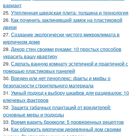
вариант
25.
Утепленная шведская плита: толщина и технология
26.
Как починить заклинивший замок на пластиковой
двери
27.
Создание экологически чистого микроклимата в
кирпичном доме
28.
Декор стен своими руками: 10 простых способов
украсить вашу квартиру
29.
Сделать ванную комнату эстетичной и практичной с
помощью пластиковых панелей
30.
Вреден или нет пеноплекс: факты и мифы о
безопасности строительного материала
31.
Умный подход к выбору шкафов для раздевалок: 10
ключевых факторов
32.
Защита табачных плантаций от вредителей:
основные меры и подходы
33.
Время варить брокколи: 5 проверенных рецептов
34.
Как обложить кирпичом деревянный дом своими