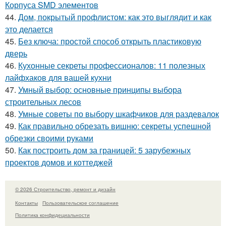
Корпуса SMD элементов
44.
Дом, покрытый профлистом: как это выглядит и как
это делается
45.
Без ключа: простой способ открыть пластиковую
дверь
46.
Кухонные секреты профессионалов: 11 полезных
лайфхаков для вашей кухни
47.
Умный выбор: основные принципы выбора
строительных лесов
48.
Умные советы по выбору шкафчиков для раздевалок
49.
Как правильно обрезать вишню: секреты успешной
обрезки своими руками
50.
Как построить дом за границей: 5 зарубежных
проектов домов и коттеджей
© 2026 Строительство, ремонт и дизайн
Контакты
Пользовательское соглашение
Политика конфидециальности