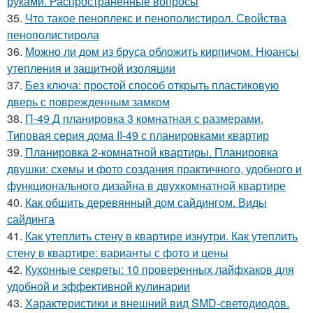
руками. Распространенные вопросы
35.
Что такое пеноплекс и пенополистирол. Свойства
пенополистирола
36.
Можно ли дом из бруса обложить кирпичом. Нюансы
утепления и защитной изоляции
37.
Без ключа: простой способ открыть пластиковую
дверь с поврежденным замком
38.
П-49 Д планировка 3 комнатная с размерами.
Типовая серия дома II-49 с планировками квартир
39.
Планировка 2-комнатной квартиры. Планировка
двушки: схемы и фото создания практичного, удобного и
функционального дизайна в двухкомнатной квартире
40.
Как обшить деревянный дом сайдингом. Виды
сайдинга
41.
Как утеплить стену в квартире изнутри. Как утеплить
стену в квартире: варианты с фото и цены
42.
Кухонные секреты: 10 проверенных лайфхаков для
удобной и эффективной кулинарии
43.
Характеристики и внешний вид SMD-светодиодов.