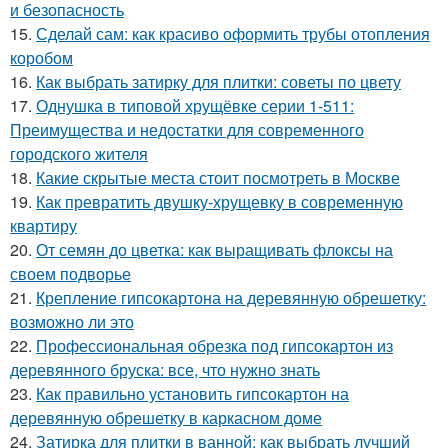
и безопасность
15.
Сделай сам: как красиво оформить трубы отопления
коробом
16.
Как выбрать затирку для плитки: советы по цвету
17.
Однушка в типовой хрущёвке серии 1-511:
Преимущества и недостатки для современного
городского жителя
18.
Какие скрытые места стоит посмотреть в Москве
19.
Как превратить двушку-хрущевку в современную
квартиру
20.
От семян до цветка: как выращивать флоксы на
своем подворье
21.
Крепление гипсокартона на деревянную обрешетку:
возможно ли это
22.
Профессиональная обрезка под гипсокартон из
деревянного бруска: все, что нужно знать
23.
Как правильно установить гипсокартон на
деревянную обрешетку в каркасном доме
24.
Затирка для плитки в ванной: как выбрать лучший