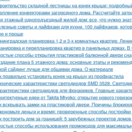
роительство складной лестницы на конек крыши: подробны
опление конвекторами загородного дома. Рассчитайте затр
ти этажный одноподъездный жилой дом: все, что нужно знат
лезные советы и лайфхаки для кухни. 100 лайфхаков, кот
ее и проще
нинградская планировка 1,2 и 3-х комнатных квартир. Лени
анировка и перепланировка квартир в панельных домах. В
остые способы открытия пластиковой балконной двери сн
здание плана 5 этажного дома: основные этапы и рекомен
кой сайдинг лучше для обшивки дома. О материале
к правильно установить конек на крышу из профнастила
хнические характеристики светодиодов SMD 3528. Светоди
рактеристики светодиодов для фонариков. Главные характ
хитектурные идеи от Takita Miyoko: открытие нового горизо
к вскрывать замки на пластиковой двери. Причины блокиро
кономьте деньги и время: проверенные способы постройки
к построить дом за границей: 5 зарубежных проектов домов
остые способы использования промокодов для максималь