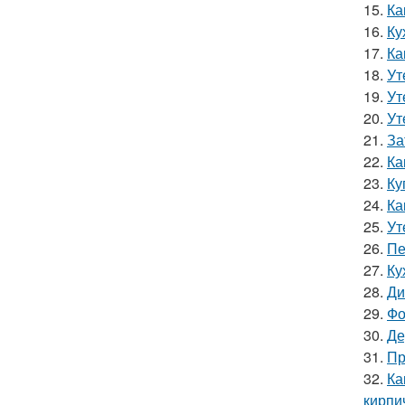
15.
Ка
16.
Ку
17.
Ка
18.
Ут
19.
Ут
20.
Ут
21.
За
22.
Ка
23.
Ку
24.
Ка
25.
Ут
26.
Пе
27.
Ку
28.
Ди
29.
Фо
30.
Де
31.
Пр
32.
Ка
кирпи