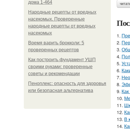
дома 1-464
читат
Народные рецепты от вредных
насекомых. Проверенные
Пос
народные рецепты от вредных
насекомых
1.
Пре
2.
Пер
Время варить брокколи: 5
3.
Обш
проверенных рецептов
4.
Пол
Как построить фундамент УШП
5.
Уст
своими руками: проверенные
6.
Как
советы и рекомендации
7.
Нео
Пеноплекс: опасность для здоровья
8.
Эфф
или безопасная альтернатива
9.
Как
10.
Ме
11.
Шк
12.
Ка
13.
В 
14.
Ка