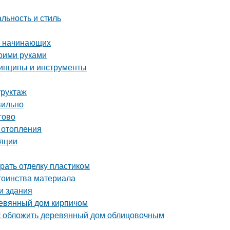
льность и стиль
я начинающих
воими руками
ринципы и инструменты
труктаж
вильно
гово
 отопления
ляции
рать отделку пластиком
тоинства материала
и здания
ревянный дом кирпичом
ак обложить деревянный дом облицовочным