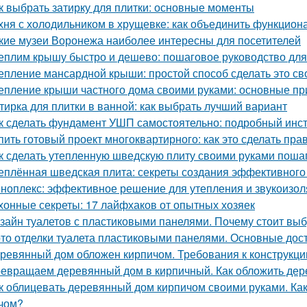
к выбрать затирку для плитки: основные моменты
хня с холодильником в хрущевке: как объединить функциона
кие музеи Воронежа наиболее интересны для посетителей
еплим крышу быстро и дешево: пошаговое руководство дл
епление мансардной крыши: простой способ сделать это с
епление крыши частного дома своими руками: основные п
тирка для плитки в ванной: как выбрать лучший вариант
к сделать фундамент УШП самостоятельно: подробный инс
пить готовый проект многоквартирного: как это сделать пра
к сделать утепленную шведскую плиту своими руками поша
еплённая шведская плита: секреты создания эффективного
ноплекс: эффективное решение для утепления и звукоизо
хонные секреты: 17 лайфхаков от опытных хозяек
зайн туалетов с пластиковыми панелями. Почему стоит выб
то отделки туалета пластиковыми панелями. Основные дос
ревянный дом обложен кирпичом. Требования к конструкци
евращаем деревянный дом в кирпичный. Как обложить де
к облицевать деревянный дом кирпичом своими руками. К
чом?