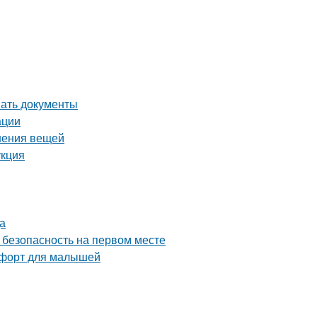
вать документы
ации
нения вещей
укция
а
 безопасность на первом месте
омфорт для малышей