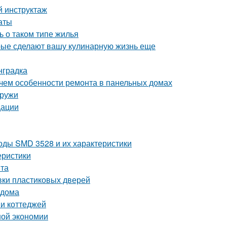
й инструктаж
аты
ь о таком типе жилья
орые сделают вашу кулинарную жизнь еще
нградка
 чем особенности ремонта в панельных домах
аружи
дации
оды SMD 3528 и их характеристики
еристики
нта
вки пластиковых дверей
 дома
 и коттеджей
ной экономии