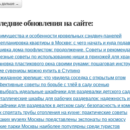
ь дальше →
ледние обновления на сайте:
имущества и особенности кровельных сэндвич-панелей
епланировка квартиры в Москве: с чего начать и куда пода
ивка дома профлистом: продолжение. Советы и рекоменд
езные советы по использованию ниши в прихожей для хра
ановка пластикового окна своими руками: пошаговая инстр
ие сувениры можно купить в Ступино
жиданное зрелище: что увидела соседка с открытым ртом
ективные советы по борьбе с тлёй в саду осенью
 выбрать идеальные шкафчики для раздевалки детского сад
таллические шкафы для рабочих раздевалок: надежность и
афчики для раздевалок в детском саду: безопасность и к
к спрятать трубы отопления на кухне: практические советы
каких музеях Москвы представлены экспонаты по космосу
кие парки Москвы наиболее популярны среди туристов