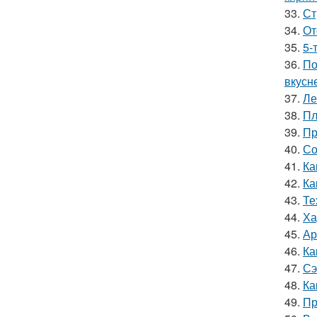
33.
Ст
34.
От
35.
5-
36.
По
вкусн
37.
Ле
38.
Пл
39.
Пр
40.
Со
41.
Ка
42.
Ка
43.
Те
44.
Ха
45.
Ар
46.
Ка
47.
Сэ
48.
Ка
49.
Пр