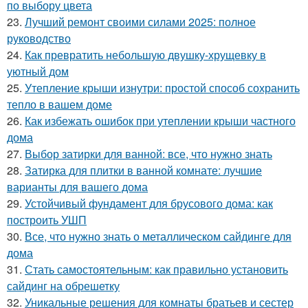
по выбору цвета
23.
Лучший ремонт своими силами 2025: полное
руководство
24.
Как превратить небольшую двушку-хрущевку в
уютный дом
25.
Утепление крыши изнутри: простой способ сохранить
тепло в вашем доме
26.
Как избежать ошибок при утеплении крыши частного
дома
27.
Выбор затирки для ванной: все, что нужно знать
28.
Затирка для плитки в ванной комнате: лучшие
варианты для вашего дома
29.
Устойчивый фундамент для брусового дома: как
построить УШП
30.
Все, что нужно знать о металлическом сайдинге для
дома
31.
Стать самостоятельным: как правильно установить
сайдинг на обрешетку
32.
Уникальные решения для комнаты братьев и сестер