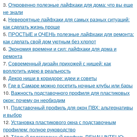
3.
Откровенно полезные лайфхаки для дома: что вы еще
не знали
4.
Невероятные лайфхаки для самых разных ситуаций:
как сделать жизнь проще
5.
ПРОСТЫЕ и ОЧЕНЬ полезные лайфхаки для ремонта:
как сделать свой дом уютным без хлопот
6.
Экономия времени и сил: лайфхаки для дома и
ремонта
7.
Современный дизайн прихожей с нишей: как
воплотить идею в реальность
8.
Декор ниши в коридоре: идеи и советы
9.
Где в Самаре можно посетить ночные клубы или бары
10.
Важность подставочного профиля для пластиковых
окон: почему он необходим
11.
Подставочный профиль для окон ПВХ: альтернативы
и выбор
12.
Установка пластикового окна с подставочным
профилем: полное руководство
13.
Тёплый подставочный профиль REHAU INTELIO: