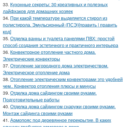
33.
Кухонные секреты: 30 креативных и полезных
лайфхаков для домашних хозяек
34.
При какой температуре выделяется стирол из
полистирола. Эмульсионный (ПСЭ)[править | править
код]
35.
Отделка ванны и туалета панелями ПВХ: простой
способ создания эстетичного и практичного интерьера
36.
Конвекторное отопление частного дома.
Электрические конвекторы
37.
Отопление загородного дома электричеством.
Электрическое отопление дома
38.
Отопление электрическим конвекторами это удобней
чем.. Конвектор отопления плюсы и минусы
39.
Отделка дома сайдингом своими руками.
Подготовительные работы
40.
Отделка дома сайдингом снаружи своими руками.
Монтаж сайдинга своими руками
41.
Армопояс под деревянное перекрытие. В каких
случаях требуется армопояс в доме