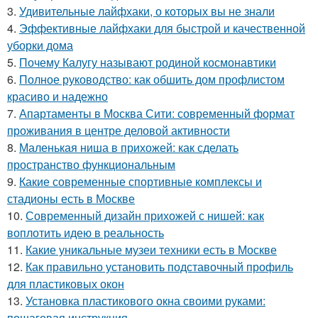
3.
Удивительные лайфхаки, о которых вы не знали
4.
Эффективные лайфхаки для быстрой и качественной
уборки дома
5.
Почему Калугу называют родиной космонавтики
6.
Полное руководство: как обшить дом профлистом
красиво и надежно
7.
Апартаменты в Москва Сити: современный формат
проживания в центре деловой активности
8.
Маленькая ниша в прихожей: как сделать
пространство функциональным
9.
Какие современные спортивные комплексы и
стадионы есть в Москве
10.
Современный дизайн прихожей с нишей: как
воплотить идею в реальность
11.
Какие уникальные музеи техники есть в Москве
12.
Как правильно установить подставочный профиль
для пластиковых окон
13.
Установка пластикового окна своими руками:
пошаговая инструкция