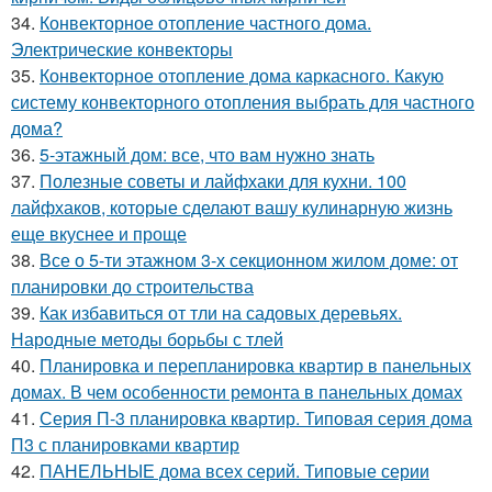
34.
Конвекторное отопление частного дома.
Электрические конвекторы
35.
Конвекторное отопление дома каркасного. Какую
систему конвекторного отопления выбрать для частного
дома?
36.
5-этажный дом: все, что вам нужно знать
37.
Полезные советы и лайфхаки для кухни. 100
лайфхаков, которые сделают вашу кулинарную жизнь
еще вкуснее и проще
38.
Все о 5-ти этажном 3-х секционном жилом доме: от
планировки до строительства
39.
Как избавиться от тли на садовых деревьях.
Народные методы борьбы с тлей
40.
Планировка и перепланировка квартир в панельных
домах. В чем особенности ремонта в панельных домах
41.
Серия П-3 планировка квартир. Типовая серия дома
П3 с планировками квартир
42.
ПАНЕЛЬНЫЕ дома всех серий. Типовые серии