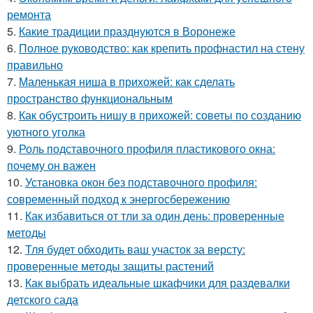
ремонта
5.
Какие традиции празднуются в Воронеже
6.
Полное руководство: как крепить профнастил на стену
правильно
7.
Маленькая ниша в прихожей: как сделать
пространство функциональным
8.
Как обустроить нишу в прихожей: советы по созданию
уютного уголка
9.
Роль подставочного профиля пластикового окна:
почему он важен
10.
Установка окон без подставочного профиля:
современный подход к энергосбережению
11.
Как избавиться от тли за один день: проверенные
методы
12.
Тля будет обходить ваш участок за версту:
проверенные методы защиты растений
13.
Как выбрать идеальные шкафчики для раздевалки
детского сада