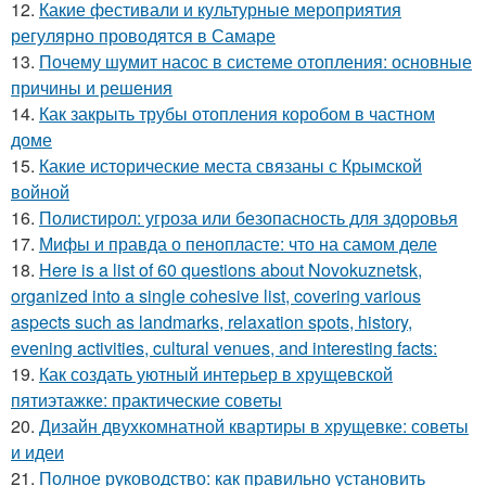
12.
Какие фестивали и культурные мероприятия
регулярно проводятся в Самаре
13.
Почему шумит насос в системе отопления: основные
причины и решения
14.
Как закрыть трубы отопления коробом в частном
доме
15.
Какие исторические места связаны с Крымской
войной
16.
Полистирол: угроза или безопасность для здоровья
17.
Мифы и правда о пенопласте: что на самом деле
18.
Here is a list of 60 questions about Novokuznetsk,
organized into a single cohesive list, covering various
aspects such as landmarks, relaxation spots, history,
evening activities, cultural venues, and interesting facts:
19.
Как создать уютный интерьер в хрущевской
пятиэтажке: практические советы
20.
Дизайн двухкомнатной квартиры в хрущевке: советы
и идеи
21.
Полное руководство: как правильно установить