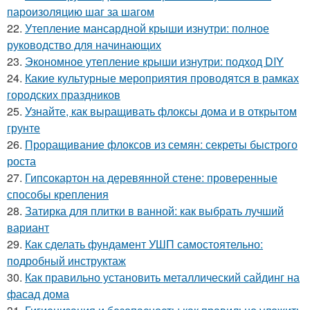
пароизоляцию шаг за шагом
22.
Утепление мансардной крыши изнутри: полное
руководство для начинающих
23.
Экономное утепление крыши изнутри: подход DIY
24.
Какие культурные мероприятия проводятся в рамках
городских праздников
25.
Узнайте, как выращивать флоксы дома и в открытом
грунте
26.
Проращивание флоксов из семян: секреты быстрого
роста
27.
Гипсокартон на деревянной стене: проверенные
способы крепления
28.
Затирка для плитки в ванной: как выбрать лучший
вариант
29.
Как сделать фундамент УШП самостоятельно:
подробный инструктаж
30.
Как правильно установить металлический сайдинг на
фасад дома