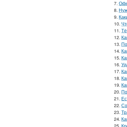
7.
Офо
8.
Нуж
9.
Как
10.
Чт
11.
Тё
12.
Ка
13.
По
14.
Ка
15.
Ка
16.
Уд
17.
Ка
18.
Ка
19.
Ка
20.
По
21.
Ес
22.
Со
23.
Тр
24.
Ка
25.
Кр