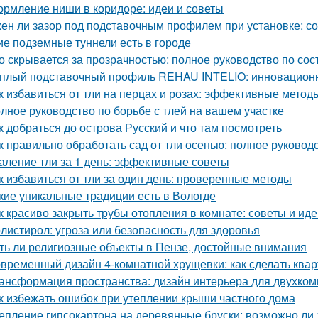
рмление ниши в коридоре: идеи и советы
ен ли зазор под подставочным профилем при установке: с
ие подземные туннели есть в городе
о скрывается за прозрачностью: полное руководство по сос
плый подставочный профиль REHAU INTELIO: инновацион
к избавиться от тли на перцах и розах: эффективные метод
лное руководство по борьбе с тлей на вашем участке
к добраться до острова Русский и что там посмотреть
к правильно обработать сад от тли осенью: полное руковод
аление тли за 1 день: эффективные советы
к избавиться от тли за один день: проверенные методы
кие уникальные традиции есть в Вологде
к красиво закрыть трубы отопления в комнате: советы и ид
листирол: угроза или безопасность для здоровья
ть ли религиозные объекты в Пензе, достойные внимания
временный дизайн 4-комнатной хрущевки: как сделать ква
ансформация пространства: дизайн интерьера для двухко
к избежать ошибок при утеплении крыши частного дома
епление гипсокартона на деревянные бруски: возможно ли 