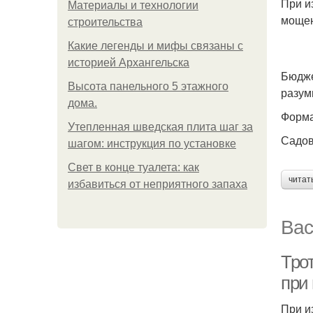
При и
Материалы и технологии
мощен
строительства
Какие легенды и мифы связаны с
историей Архангельска
Бюдже
Высота панельного 5 этажного
разум
дома.
Форма
Утепленная шведская плита шаг за
Садов
шагом: инструкция по установке
Свет в конце туалета: как
читат
избавиться от неприятного запаха
Вас
Тро
при
При и