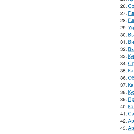
26.
Со
27.
Ги
28.
Ги
29.
Ук
30.
Вы
31.
Ви
32.
Вы
33.
Ку
34.
Ст
35.
Ка
36.
Об
37.
Ка
38.
Ку
39.
Пр
40.
Ка
41.
Са
42.
Ар
43.
Ар