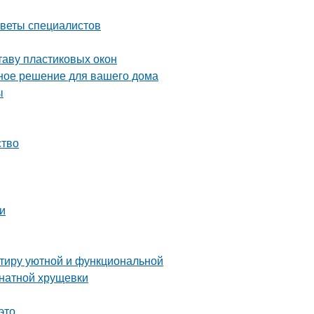
оветы специалистов
таву пластиковых окон
ное решение для вашего дома
ы
ство
еи
ртиру уютной и функциональной
мнатной хрущевки
это