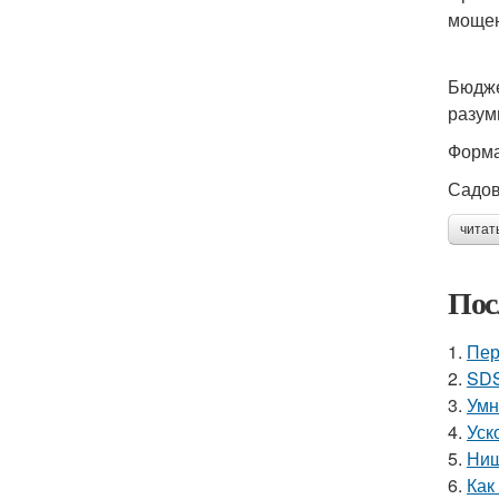
мощен
Бюдже
разум
Форма
Садов
читат
Пос
1.
Пер
2.
SDS
3.
Умн
4.
Уск
5.
Ниш
6.
Как