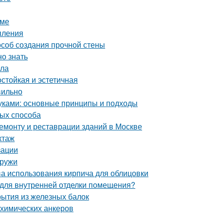
оме
пления
особ создания прочной стены
но знать
ала
стойкая и эстетичная
вильно
уками: основные принципы и подходы
тых способа
монту и реставрации зданий в Москве
ктаж
зации
аружи
ва использования кирпича для облицовки
я для внутренней отделки помещения?
рытия из железных балок
 химических анкеров