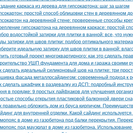
здание каркаса из дерева для гипсокартона: шаг за шагом
псокартон: простой способ облицовки стен в деревянном д
псокартон на деревянной стене: проверенные способы кре
репление гипсокартона на деревянном каркасе: простой сп
бор водостойкой затирки для плитки в ванной: все, что нуж
ды затирки для швов плитки: подбор оптимального матери
берите идеальную затирку для швов плитки в ванной: влаго
пить готовый проект многоквартирного: как это сделать пра
роительство УШП фундамента для дома и гаража своими р
к сделать идеальный силиконовый шов на плитке: три прос
шивка фасада металлосайдингом: современный подход к ре
к сделать шкафчик в раздевалку из ДСП: подробный инстру
хня в порядке: 9 простых лайфхаков для улучшения органи
остые способы открытия пластиковой балконной двери сн
к правильно обложить дом из бруса кирпичом. Преимущест
йдинг для внутренней отделки. Какой сайдинг используетс
мопояс в доме из газобетона под балки перекрытия. Перек
мопояс под мауэрлат в доме из газобетона. Использование