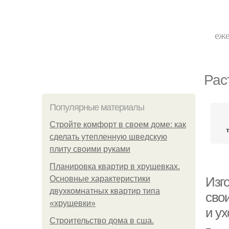
еже
Рас
Популярные материалы
Стройте комфорт в своем доме: как
сделать утепленную шведскую
плиту своими руками
Планировка квартир в хрущевках.
Основные характеристики
Изг
двухкомнатных квартир типа
сво
«хрущевки»
и ух
Строительство дома в сша.