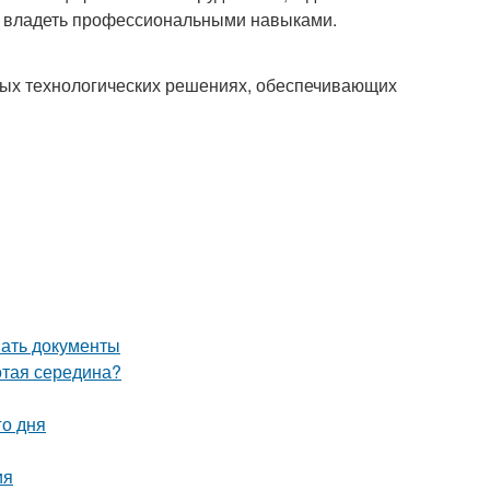
о владеть профессиональными навыками.
тых технологических решениях, обеспечивающих
вать документы
отая середина?
го дня
ия