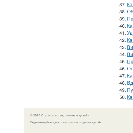
37.
Ка
38.
Об
39.
Пр
40.
Ка
41.
Уд
42.
Ка
43.
Ви
44.
Ви
45.
Пр
46.
От
47.
Ка
48.
Вд
49.
Пу
50.
Ка
© 2026 Строительство, ремонт и дизайн
Ежедневные публикации на тему строительство, ремонт и дизайн