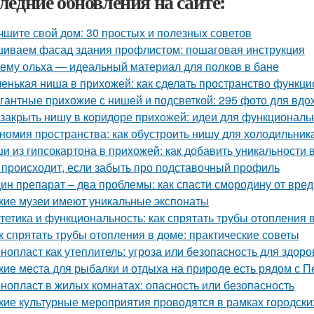
ледние обновления на сайте:
чшите свой дом: 30 простых и полезных советов
иваем фасад здания профлистом: пошаговая инструкция
ему ольха — идеальный материал для полков в бане
енькая ниша в прихожей: как сделать пространство функц
гантные прихожие с нишей и подсветкой: 295 фото для вд
 закрыть нишу в коридоре прихожей: идеи для функциональ
номия пространства: как обустроить нишу для холодильник
и из гипсокартона в прихожей: как добавить уникальности
 происходит, если забыть про подставочный профиль
ин препарат – два проблемы: как спасти смородину от вре
кие музеи имеют уникальные экспонаты
тетика и функциональность: как спрятать трубы отопления 
к спрятать трубы отопления в доме: практические советы
нопласт как утеплитель: угроза или безопасность для здоро
кие места для рыбалки и отдыха на природе есть рядом с П
нопласт в жилых комнатах: опасность или безопасность
кие культурные мероприятия проводятся в рамках городски