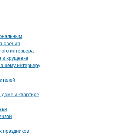
иональным
охновения
ного интерьера
а в хрущевке
 вашему интерьеру
дителей
в доме и квартире
вья
ензой
х праздников