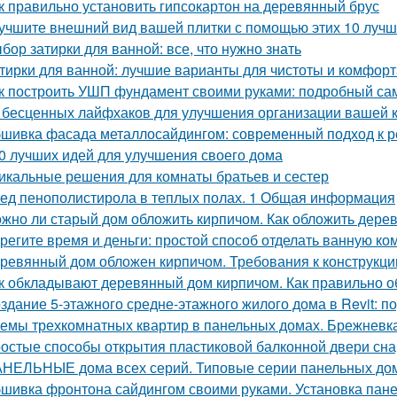
к правильно установить гипсокартон на деревянный брус
учшите внешний вид вашей плитки с помощью этих 10 лучш
бор затирки для ванной: все, что нужно знать
тирки для ванной: лучшие варианты для чистоты и комфорт
к построить УШП фундамент своими руками: подробный са
 бесценных лайфхаков для улучшения организации вашей 
шивка фасада металлосайдингом: современный подход к ре
0 лучших идей для улучшения своего дома
икальные решения для комнаты братьев и сестер
ед пенополистирола в теплых полах. 1 Общая информация
жно ли старый дом обложить кирпичом. Как обложить дере
регите время и деньги: простой способ отделать ванную к
ревянный дом обложен кирпичом. Требования к конструкци
к обкладывают деревянный дом кирпичом. Как правильно 
здание 5-этажного средне-этажного жилого дома в Revit: 
емы трехкомнатных квартир в панельных домах. Брежневк
остые способы открытия пластиковой балконной двери сн
НЕЛЬНЫЕ дома всех серий. Типовые серии панельных до
шивка фронтона сайдингом своими руками. Установка пан