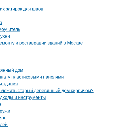
их затирок для швов
а
моучитель
кухни
монту и реставрации зданий в Москве
вянный дом
омнату пластиковыми панелями
и здания
обложить старый деревянный дом кирпичом?
подходы и инструменты
а
аружи
мов
елей