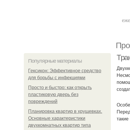
еже
Про
Тра
Популярные материалы
Двухк
Гексикон: Эффективное средство
Несмо
для борьбы с инфекциями
помощ
Просто и быстро: как открыть
созда
пластиковую дверь без
повреждений
Особе
Перед
Планировка квартир в хрущевках.
такие
Основные характеристики
двухкомнатных квартир типа