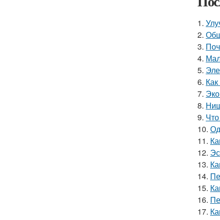
Пос
1.
Улу
2.
Обш
3.
Поч
4.
Мал
5.
Эле
6.
Как
7.
Эко
8.
Ниш
9.
Что
10.
Од
11.
Ка
12.
Эс
13.
Ка
14.
Пе
15.
Ка
16.
Пе
17.
Ка