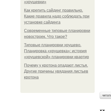
«хрущевки»
Как крепить сайдинг правильно.
Какие правила надо соблюдать при
установке сайдинга
Современные типовые планировки
новостроек. Что такое?
Типовые планировки хрущево.
Планировка «хрущевка»: история
«хрущевской» планировки квартир
Почему у кротона опадают листья.
Другие причины увядания листьев
кротона
читат