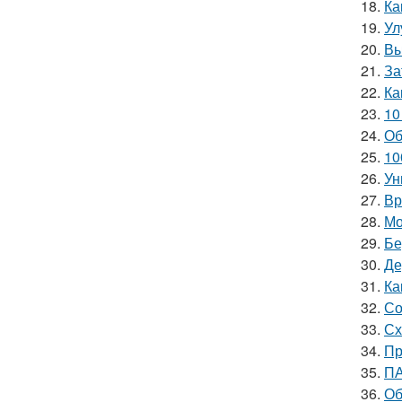
18.
Ка
19.
Ул
20.
Вы
21.
За
22.
Ка
23.
10
24.
Об
25.
10
26.
Ун
27.
Вр
28.
Мо
29.
Бе
30.
Де
31.
Ка
32.
Со
33.
Сх
34.
Пр
35.
ПА
36.
Об