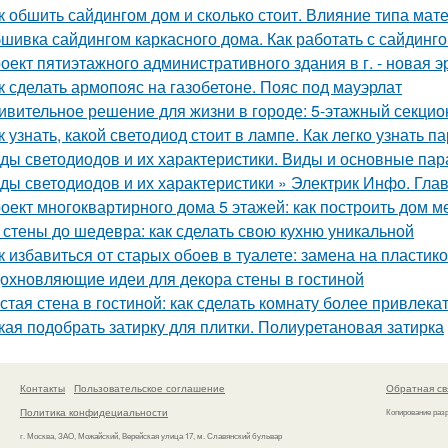
к обшить сайдингом дом и сколько стоит. Влияние типа мате
шивка сайдингом каркасного дома. Как работать с сайдинг
оект пятиэтажного административного здания в г. - новая э
к сделать армопояс на газобетоне. Пояс под мауэрлат
ивительное решение для жизни в городе: 5-этажный секци
к узнать, какой светодиод стоит в лампе. Как легко узнать
ды светодиодов и их характеристики. Виды и основные па
ды светодиодов и их характеристики » Электрик Инфо. Гла
оект многоквартирного дома 5 этажей: как построить дом м
 стены до шедевра: как сделать свою кухню уникальной
к избавиться от старых обоев в туалете: замена на пласти
охновляющие идеи для декора стены в гостиной
стая стена в гостиной: как сделать комнату более привлека
кая подобрать затирку для плитки. Полиуретановая затирка
Контакты
Пользовательское соглашение
Обратная св
Политика конфидециальности
Копирование раз
г. Москва, ЗАО, Можайский, Верейская улица 17, м. Славянский бульвар