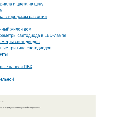
риала и цвета на цену
ом
ра в городском развитии
онный жилой дом
 параметры светодиода в LED-лампе
раметры светодиодов
вные три типа светодиодов
ечты
ковые панели ПВХ
тельной
язь
решено при указании обратной гиперссылки.