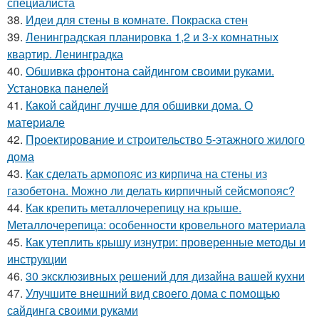
специалиста
38.
Идеи для стены в комнате. Покраска стен
39.
Ленинградская планировка 1,2 и 3-х комнатных
квартир. Ленинградка
40.
Обшивка фронтона сайдингом своими руками.
Установка панелей
41.
Какой сайдинг лучше для обшивки дома. О
материале
42.
Проектирование и строительство 5-этажного жилого
дома
43.
Как сделать армопояс из кирпича на стены из
газобетона. Можно ли делать кирпичный сейсмопояс?
44.
Как крепить металлочерепицу на крыше.
Металлочерепица: особенности кровельного материала
45.
Как утеплить крышу изнутри: проверенные методы и
инструкции
46.
30 эксклюзивных решений для дизайна вашей кухни
47.
Улучшите внешний вид своего дома с помощью
сайдинга своими руками