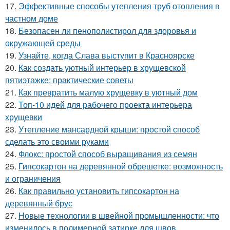
17.
Эффективные способы утепления труб отопления в
частном доме
18.
Безопасен ли пенополистирол для здоровья и
окружающей среды
19.
Узнайте, когда Слава выступит в Красноярске
20.
Как создать уютный интерьер в хрущевской
пятиэтажке: практические советы
21.
Как превратить малую хрущевку в уютный дом
22.
Топ-10 идей для рабочего проекта интерьера
хрущевки
23.
Утепление мансардной крыши: простой способ
сделать это своими руками
24.
Флокс: простой способ выращивания из семян
25.
Гипсокартон на деревянной обрешетке: возможность
и ограничения
26.
Как правильно установить гипсокартон на
деревянный брус
27.
Новые технологии в швейной промышленности: что
изменилось в полимерной затирке для швов