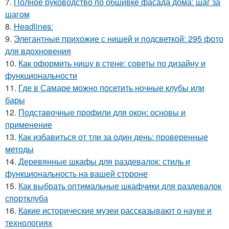
7.
Полное руководство по обшивке фасада дома: шаг за
шагом
8.
Headlines:
9.
Элегантные прихожие с нишей и подсветкой: 295 фото
для вдохновения
10.
Как оформить нишу в стене: советы по дизайну и
функциональности
11.
Где в Самаре можно посетить ночные клубы или
бары
12.
Подставочные профили для окон: основы и
применение
13.
Как избавиться от тли за один день: проверенные
методы
14.
Деревянные шкафы для раздевалок: стиль и
функциональность на вашей стороне
15.
Как выбрать оптимальные шкафчики для раздевалок
спортклуба
16.
Какие исторические музеи рассказывают о науке и
технологиях