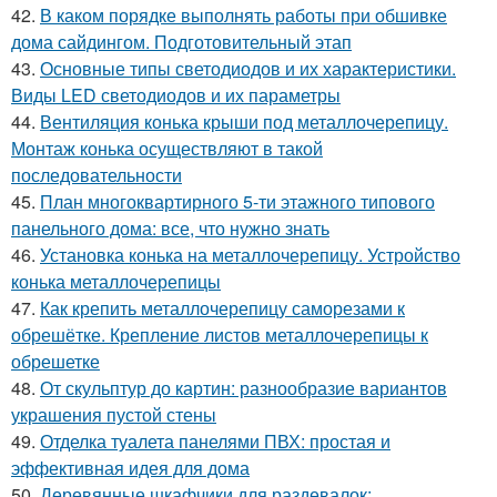
42.
В каком порядке выполнять работы при обшивке
дома сайдингом. Подготовительный этап
43.
Основные типы светодиодов и их характеристики.
Виды LED светодиодов и их параметры
44.
Вентиляция конька крыши под металлочерепицу.
Монтаж конька осуществляют в такой
последовательности
45.
План многоквартирного 5-ти этажного типового
панельного дома: все, что нужно знать
46.
Установка конька на металлочерепицу. Устройство
конька металлочерепицы
47.
Как крепить металлочерепицу саморезами к
обрешётке. Крепление листов металлочерепицы к
обрешетке
48.
От скульптур до картин: разнообразие вариантов
украшения пустой стены
49.
Отделка туалета панелями ПВХ: простая и
эффективная идея для дома
50.
Деревянные шкафчики для раздевалок: