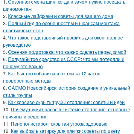
1.
Сезонная смена шин: когда и зачем нужно посещать
шиномонтаж
2.
Классные лайфхаки и советы для вашего дома
3.
Полный гид по особенностям и нюансам монтажа
пластиковых окон
4.
Что такое подставочный профиль для окон: полное
руководство
5.
Осенняя подготовка: что важно сделать перед зимой
6.
Полузабытое средство из СССР: что мы потеряли и
почему это важно
7.
Как быстро избавиться от тли за 12 часов:
проверенные методы
8.
CAGMO Новосибирск: история создания и уникальный
стиль группы
9.
Как красиво скрыть трубы отопления: советы и идеи
10.
Почему шумит насос в системе отопления: основные
причины и решения
11.
Пенополистирол: скрытая угроза здоровью
12.
Как выбрать затирку для плитки: советы по цвету