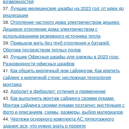
возможностей
37.
Лучшие медицинские шкафы на 2023 год: от идеи до
реализации
38.
Отопление частного дома электричеством дешево.
Дешевое отопление дома электричеством с
использованием резервного источника тепла
39.
Привыкли жить без труб отопления и батарей.
Обогрев посредством теплых полов
40.
Лучшие Офисные шкафы для одежды в 2023 году.
Разновидности офисных шкафов
41.
Как обшить кирпичный дом сайдингом. Как крепить
сайдинг к кирпичной стене: несложная технология
монтажа
42.
Арболит и фибролит: отличия и применение
43.
Как выполнить монтаж сайдинга своими руками.
Монтаж сайдинга своими руками поэтапно: инструкция с
фото и описанием, схемы, размеры, выбор материалов
44.
Чертежи основного комплекта АС пятиэтажного
здания: все, что нужно знать о проекте