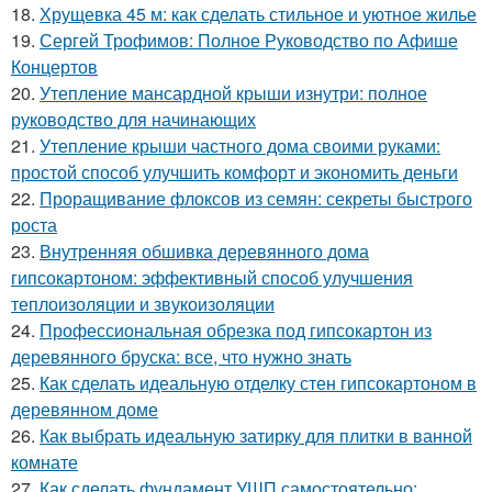
18.
Хрущевка 45 м: как сделать стильное и уютное жилье
19.
Сергей Трофимов: Полное Руководство по Афише
Концертов
20.
Утепление мансардной крыши изнутри: полное
руководство для начинающих
21.
Утепление крыши частного дома своими руками:
простой способ улучшить комфорт и экономить деньги
22.
Проращивание флоксов из семян: секреты быстрого
роста
23.
Внутренняя обшивка деревянного дома
гипсокартоном: эффективный способ улучшения
теплоизоляции и звукоизоляции
24.
Профессиональная обрезка под гипсокартон из
деревянного бруска: все, что нужно знать
25.
Как сделать идеальную отделку стен гипсокартоном в
деревянном доме
26.
Как выбрать идеальную затирку для плитки в ванной
комнате
27.
Как сделать фундамент УШП самостоятельно: