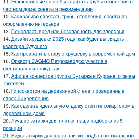
11.
Эффективные способы спрятать трубы отопления в
частном доме: советы и рекомендации
12.
Как красиво спрятать трубы отопления: советы по
оформлению интерьера
13.
Пенопласт: вред или безопасность для здоровья
14.
Дизайн хрущевки 2025 года: как будет выглядеть
квартира будущего
15.
Как превратить старую хрущевку в современный дом
16.
Оркестр CAGMO Петрозаводск: участие в
фестивалях и конкурсах
17.
Афиша концертов группы Бутырка в Кургане: отзывы
зрителей
18.
Гипсокартон на деревянной стене: проверенные
способы крепления
19.
Как сделать идеальную отделку стен гипсокартоном в
деревянном доме
20.
Лучшие затирки для плитки: наша подборка из 8
позиций
21.
Виды затирки для швов плитки: подбор оптимального