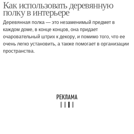
Как использовать деревянную
Шкафчик с полками
Практичные полки
полку в интерьере
Деревянная полка — это незаменимый предмет в
каждом доме, в конце концов, она придает
очаровательный штрих к декору, и помимо того, что ее
Полки для кухни
Кухонные шкафы
очень легко установить, а также помогает в организации
пространства.
Шкафы для туалета