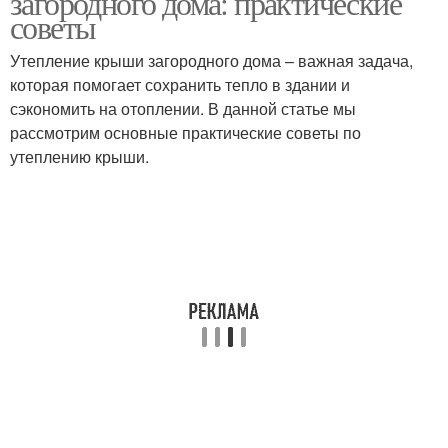
загородного дома: практические
советы
Утепление крыши загородного дома – важная задача,
которая помогает сохранить тепло в здании и
Плоские крыши
Бетонная крыша
сэкономить на отоплении. В данной статье мы
рассмотрим основные практические советы по
утеплению крыши.
Крыша из профнастила
Трубы через крышу
Кровли на скатной
Дымоход через крышу
крыше
Дымоход через
шиферную крышу