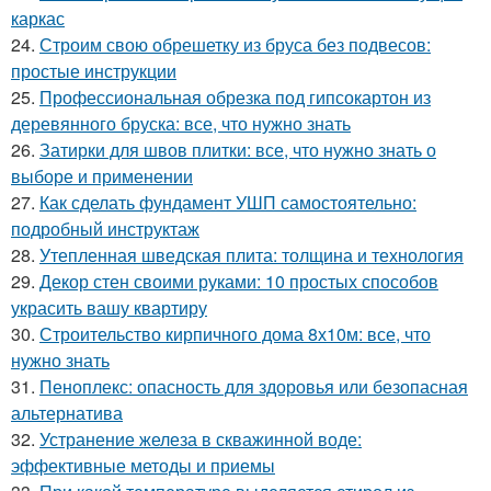
каркас
24.
Строим свою обрешетку из бруса без подвесов:
простые инструкции
25.
Профессиональная обрезка под гипсокартон из
деревянного бруска: все, что нужно знать
26.
Затирки для швов плитки: все, что нужно знать о
выборе и применении
27.
Как сделать фундамент УШП самостоятельно:
подробный инструктаж
28.
Утепленная шведская плита: толщина и технология
29.
Декор стен своими руками: 10 простых способов
украсить вашу квартиру
30.
Строительство кирпичного дома 8х10м: все, что
нужно знать
31.
Пеноплекс: опасность для здоровья или безопасная
альтернатива
32.
Устранение железа в скважинной воде:
эффективные методы и приемы