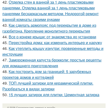
42.
Отделка стен в ванной за 1 день пластиковыми
панелями. Отделка ванной за 1 день пластиковыми
панелями бескаркасным методом. Недорогой ремонт
ванной комнаты своими руками
43.
Как сделать армопояс под перекрытие в доме из
газобетона. Крепление монолитного перекрытия
44.
Все о конеке крыши: от знакомства до установки
45.
Перестройка дома: как изменить интерьер и наружу
46.
Как утеплить крышу изнутри: проверенные методы и
инструкции
47.
Замороженная капуста брокколи: простые рецепты
для домашнего приготовления
48.
Как построить дом за границей: 5 зарубежных
проектов домов и коттеджей
49.
ТОП лучшей затирки для керамической плитки.
Разобраться в видах затирки
50.
15 лучших затирок для плитки. Цементная затирка
© 2026 Строительство, ремонт и дизайн