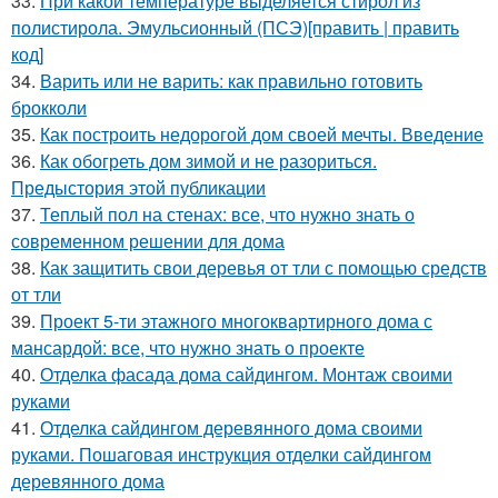
33.
При какой температуре выделяется стирол из
полистирола. Эмульсионный (ПСЭ)[править | править
код]
34.
Варить или не варить: как правильно готовить
брокколи
35.
Как построить недорогой дом своей мечты. Введение
36.
Как обогреть дом зимой и не разориться.
Предыстория этой публикации
37.
Теплый пол на стенах: все, что нужно знать о
современном решении для дома
38.
Как защитить свои деревья от тли с помощью средств
от тли
39.
Проект 5-ти этажного многоквартирного дома с
мансардой: все, что нужно знать о проекте
40.
Отделка фасада дома сайдингом. Монтаж своими
руками
41.
Отделка сайдингом деревянного дома своими
руками. Пошаговая инструкция отделки сайдингом
деревянного дома