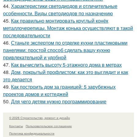
44.
Характеристики светодиодов и отличительные
особенности. Виды светодиодов по назначению
45.
Как правильно монтировать круглый конёк
металлочерепицы. Монтаж конька осуществляют в такой
последовательности
46.
Станьте экспертом по отделке кухни пластиковыми
панелями: простой способ сделать вашу кухню
привлекательной и удобной
47.
Как вычислить высоту 5-этажного дома в метрах
48.
Дом, покрытый профлистом: как это выглядит и как
это делается
49.
Как построить дом за границей: 5 зарубежных
проектов домов и коттеджей
50.
Для чего детям нужно программирование
© 2026 Строительство, ремонт и дизайн
Контакты
Пользовательское соглашение
Политика конфидециальности