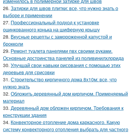
изменилось в полимерной затирке для швов
26.
Затирки для швов плитки: все, что нужно знать о
выборе и применении
27.
Профессиональный подход к установке
оцинкованного конька на шиферную крышу
28.
Вкусные рецепты с замороженной капустой и
брокколи
29.
Ремонт туалета панелями пвх своими руками.
Основные достоинства панелей из поливинилхлорида
30.
Улучшай свои навыки рисования с помощью этих
деревьев для срисовки
31.
Строительство кирпичного дома 8х10м: все, что
нужно знать
32.
Обложить деревянный дом кирпичом. Применяемый
материал
33.
Деревянный дом обложен кирпичом. Требования к
конструкции здания
34.
Конвекторное отопление дома каркасного. Какую
систему конвекторного отопления выбрать для частного