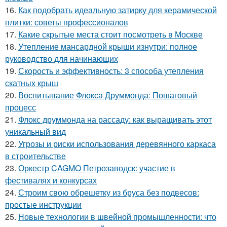
16.
Как подобрать идеальную затирку для керамической
плитки: советы профессионалов
17.
Какие скрытые места стоит посмотреть в Москве
18.
Утепление мансардной крыши изнутри: полное
руководство для начинающих
19.
Скорость и эффективность: 3 способа утепления
скатных крыш
20.
Воспитывание Флокса Друммонда: Пошаговый
процесс
21.
Флокс друммонда на рассаду: как выращивать этот
уникальный вид
22.
Угрозы и риски использования деревянного каркаса
в строительстве
23.
Оркестр CAGMO Петрозаводск: участие в
фестивалях и конкурсах
24.
Строим свою обрешетку из бруса без подвесов:
простые инструкции
25.
Новые технологии в швейной промышленности: что