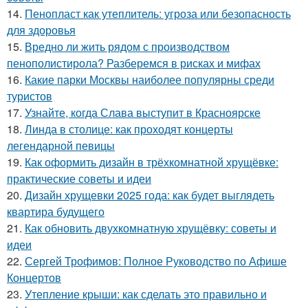
14.
Пенопласт как утеплитель: угроза или безопасность
для здоровья
15.
Вредно ли жить рядом с производством
пенополистирола? Разберемся в рисках и мифах
16.
Какие парки Москвы наиболее популярны среди
туристов
17.
Узнайте, когда Слава выступит в Красноярске
18.
Линда в столице: как проходят концерты
легендарной певицы
19.
Как оформить дизайн в трёхкомнатной хрущёвке:
практические советы и идеи
20.
Дизайн хрущевки 2025 года: как будет выглядеть
квартира будущего
21.
Как обновить двухкомнатную хрущёвку: советы и
идеи
22.
Сергей Трофимов: Полное Руководство по Афише
Концертов
23.
Утепление крыши: как сделать это правильно и