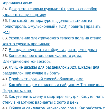
кирпичном доме
34.
Декор стен своими руками: 10 простых способов
украсить вашу квартиру
35.
При какой температуре выделяется стирол из
полистирола. Эмульсионный (ПСЭ)[править | править
код]
36.
Укрепление электрического теплого пола на стену:
как это сделать правильно
37.
Выгода и недостатки сайдинга для отделки дома
38.
Конвекторное отопление частного дома.
Электрические конвекторы
39.
Лучшие шкафы для раздевалок 2023. Шкафы для
раздевалок, как лучше выбрать
40.
Профлист: лучший способ обшивки дома
41.
Как обшить дом виниловым сайдингом Технониколь.
Подготовка стен
42.
Как утеплить стену в квартире изнутри. Как утеплить
стену в квартире: варианты с фото и цены
43.
Обшивка сайдингом каркасного дома. Как работать с