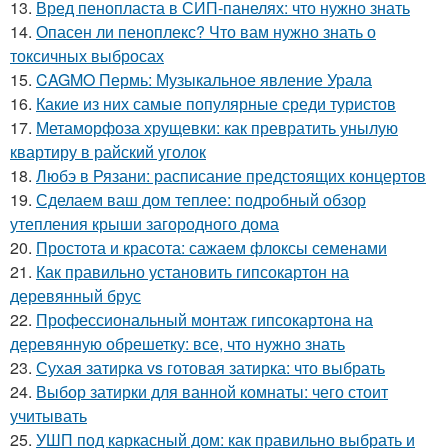
13.
Вред пенопласта в СИП-панелях: что нужно знать
14.
Опасен ли пеноплекс? Что вам нужно знать о
токсичных выбросах
15.
CAGMO Пермь: Музыкальное явление Урала
16.
Какие из них самые популярные среди туристов
17.
Метаморфоза хрущевки: как превратить унылую
квартиру в райский уголок
18.
Любэ в Рязани: расписание предстоящих концертов
19.
Сделаем ваш дом теплее: подробный обзор
утепления крыши загородного дома
20.
Простота и красота: сажаем флоксы семенами
21.
Как правильно установить гипсокартон на
деревянный брус
22.
Профессиональный монтаж гипсокартона на
деревянную обрешетку: все, что нужно знать
23.
Сухая затирка vs готовая затирка: что выбрать
24.
Выбор затирки для ванной комнаты: чего стоит
учитывать
25.
УШП под каркасный дом: как правильно выбрать и