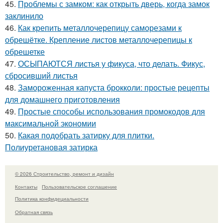
45.
Проблемы с замком: как открыть дверь, когда замок
заклинило
46.
Как крепить металлочерепицу саморезами к
обрешётке. Крепление листов металлочерепицы к
обрешетке
47.
ОСЫПАЮТСЯ листья у фикуса, что делать. Фикус,
сбросивший листья
48.
Замороженная капуста брокколи: простые рецепты
для домашнего приготовления
49.
Простые способы использования промокодов для
максимальной экономии
50.
Какая подобрать затирку для плитки.
Полиуретановая затирка
© 2026 Строительство, ремонт и дизайн
Контакты
Пользовательское соглашение
Политика конфидециальности
Обратная связь