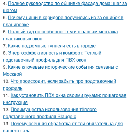
4.
Полное руководство по обшивке фасада дома: шаг за
шагом
5.
Почему ниши в коридоре получились из-за ошибок в
планировке
6.
Полный гид по особенностям и нюансам монтажа
пластиковых окон
7.
Какие подземные туннели есть в городе
8.
Энергоэффективность и комфорт: Теплый
подставочный профиль для ПВХ окон
9.
Какие ключевые исторические события связаны с
Москвой
10.
Что происходит, если забыть про подставочный
профиль
11.
Как установить ПВХ окна своими руками: пошаговая
инструкция
12.
Преимущества использования тёплого
подставочного профиля Blaugelb
13.
Почему осенняя обработка от тли обязательна для
вашего сада