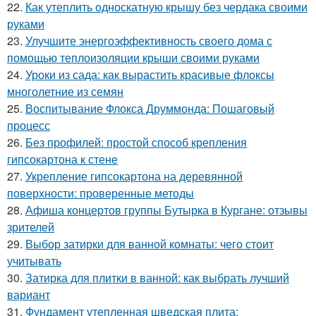
22.
Как утеплить односкатную крышу без чердака своими
руками
23.
Улучшите энергоэффективность своего дома с
помощью теплоизоляции крыши своими руками
24.
Уроки из сада: как вырастить красивые флоксы
многолетние из семян
25.
Воспитывание Флокса Друммонда: Пошаговый
процесс
26.
Без профилей: простой способ крепления
гипсокартона к стене
27.
Укрепление гипсокартона на деревянной
поверхности: проверенные методы
28.
Афиша концертов группы Бутырка в Кургане: отзывы
зрителей
29.
Выбор затирки для ванной комнаты: чего стоит
учитывать
30.
Затирка для плитки в ванной: как выбрать лучший
вариант
31.
Фундамент утепленная шведская плита: