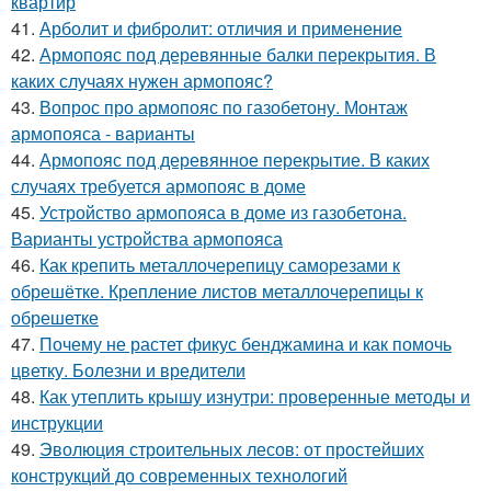
квартир
41.
Арболит и фибролит: отличия и применение
42.
Армопояс под деревянные балки перекрытия. В
каких случаях нужен армопояс?
43.
Вопрос про армопояс по газобетону. Монтаж
армопояса - варианты
44.
Армопояс под деревянное перекрытие. В каких
случаях требуется армопояс в доме
45.
Устройство армопояса в доме из газобетона.
Варианты устройства армопояса
46.
Как крепить металлочерепицу саморезами к
обрешётке. Крепление листов металлочерепицы к
обрешетке
47.
Почему не растет фикус бенджамина и как помочь
цветку. Болезни и вредители
48.
Как утеплить крышу изнутри: проверенные методы и
инструкции
49.
Эволюция строительных лесов: от простейших
конструкций до современных технологий