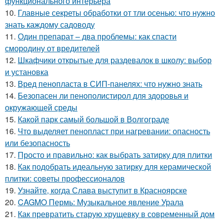
функционального интерьера
10.
Главные секреты обработки от тли осенью: что нужно
знать каждому садоводу
11.
Один препарат – два проблемы: как спасти
смородину от вредителей
12.
Шкафчики открытые для раздевалок в школу: выбор
и установка
13.
Вред пенопласта в СИП-панелях: что нужно знать
14.
Безопасен ли пенополистирол для здоровья и
окружающей среды
15.
Какой парк самый большой в Волгограде
16.
Что выделяет пенопласт при нагревании: опасность
или безопасность
17.
Просто и правильно: как выбрать затирку для плитки
18.
Как подобрать идеальную затирку для керамической
плитки: советы профессионалов
19.
Узнайте, когда Слава выступит в Красноярске
20.
CAGMO Пермь: Музыкальное явление Урала
21.
Как превратить старую хрущевку в современный дом