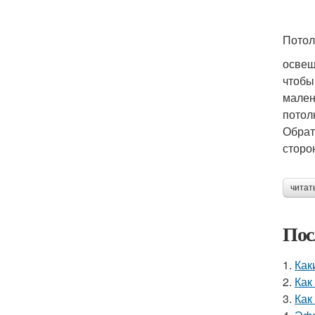
Потол
освещ
чтобы
мален
потол
Обрат
сторо
читат
Пос
1.
Как
2.
Как
3.
Как