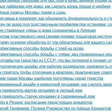
ективные лайфхаки для быстрой и качественной уборки д
ые лайфхаки для дома: как сделать жизнь проще и удобнее
ёные оазисы Москвы: парки и сады
ня-ниша в коридоре: как объединить функциональность и ст
ен ли зазор под подставочным профилем при установке: с
ие старинные улицы и дома сохранились в Липецке
нтаж пластикового окна своими руками: пошаговая инстру
чему осенняя обработка от тли обязательна для вашего са
фективные способы борьбы с тлей на розах
фективные способы борьбы с тлями: два проверенных ре
лузабытое средство из СССР: что мы потеряли и почему э
таллические шкафы для рабочих раздевалок: надежность и
к спрятать трубы отопления в квартире: практические сове
кие парки Москвы наиболее популярны среди туристов
временный дизайн 4-комнатной хрущевки: как сделать ква
к превратить малую хрущевку в уютный дом
к превратить старую хрущевку в современный дом
бэ в Рязани: расписание предстоящих концертов
ргей Трофимов: Полное Руководство по Афише Концертов