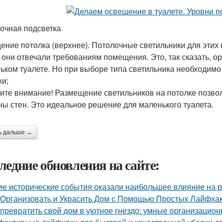
очная подсветка
ение потолка (верхнее). Потолочные светильники для этих 
 они отвечали требованиям помещения. Это, так сказать, ор
ьком туалете. Но при выборе типа светильника необходимо 
ки;
ите внимание! Размещение светильников на потолке позво
ны стен. Это идеальное решение для маленького туалета.
ь дальше →
ледние обновления на сайте:
ие исторические события оказали наибольшее влияние на р
 Организовать и Украсить Дом с Помощью Простых Лайфха
 превратить свой дом в уютное гнездо: умные организацио