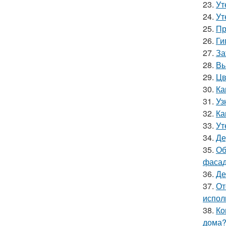
23.
Ут
24.
Ут
25.
Пр
26.
Ги
27.
За
28.
Вы
29.
Цв
30.
Ка
31.
Уз
32.
Ка
33.
Ут
34.
Де
35.
Об
фасад
36.
Де
37.
От
испол
38.
Ко
дома