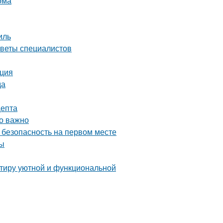
ома
иль
оветы специалистов
кция
да
цепта
то важно
 безопасность на первом месте
ты
ртиру уютной и функциональной