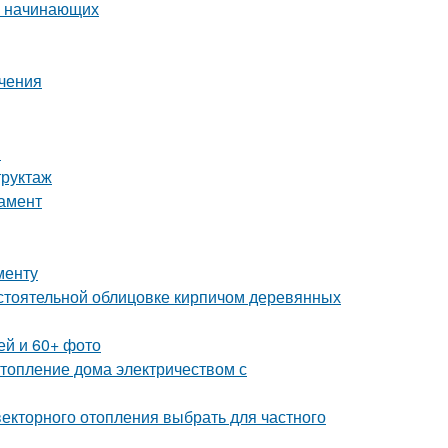
я начинающих
ичения
и
труктаж
дамент
менту
стоятельной облицовке кирпичом деревянных
ей и 60+ фото
топление дома электричеством с
векторного отопления выбрать для частного