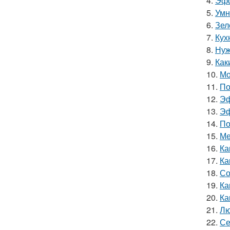
4.
Эфф
5.
Умн
6.
Зел
7.
Кух
8.
Нуж
9.
Как
10.
Мо
11.
По
12.
Эф
13.
Эф
14.
По
15.
Ме
16.
Ка
17.
Ка
18.
Со
19.
Ка
20.
Ка
21.
Лю
22.
Се