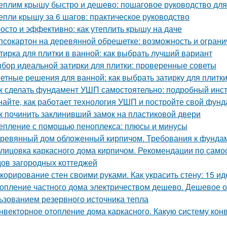
еплим крышу быстро и дешево: пошаговое руководство дл
епли крышу за 6 шагов: практическое руководство
осто и эффективно: как утеплить крышу на даче
псокартон на деревянной обрешетке: возможность и огран
тирка для плитки в ванной: как выбрать лучший вариант
бор идеальной затирки для плитки: проверенные советы
етные решения для ванной: как выбрать затирку для плитк
к сделать фундамент УШП самостоятельно: подробный инс
найте, как работает технология УШП и постройте свой фун
к починить заклинивший замок на пластиковой двери
епление с помощью пеноплекса: плюсы и минусы
ревянный дом обложенный кирпичом. Требования к фунда
лицовка каркасного дома кирпичом. Рекомендации по само
ов загородных коттеджей
корирование стен своими руками. Как украсить стену: 15 ид
опление частного дома электричеством дешево. Дешевое о
ьзованием резервного источника тепла
нвекторное отопление дома каркасного. Какую систему кон
?