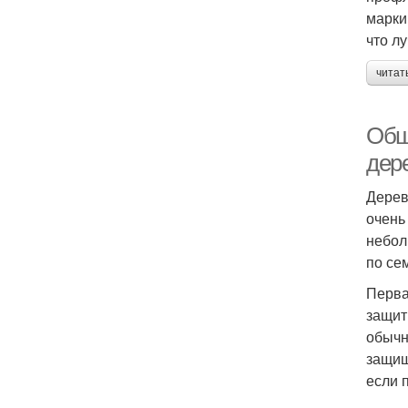
марки
что л
читат
Обш
дер
Дерев
очень
небол
по се
Перва
защит
обычн
защищ
если 