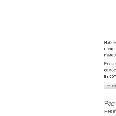
Избеж
профн
измер
Если 
самос
высот
читат
Рас
нео