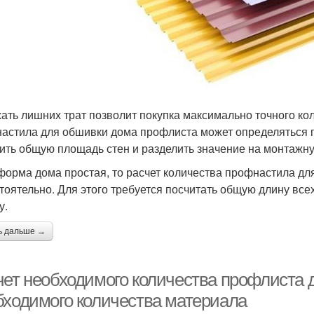
ать лишних трат позволит покупка максимально точного ко
астила для обшивки дома профлиста может определяться пу
ить общую площадь стен и разделить значение на монтажну
форма дома простая, то расчет количества профнастила дл
тоятельно. Для этого требуется посчитать общую длину все
у.
ь дальше →
чет необходимого количества профлиста 
бходимого количества материала