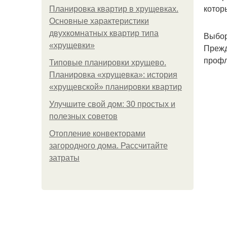
котор
Планировка квартир в хрущевках.
Основные характеристики
двухкомнатных квартир типа
Выбор
«хрущевки»
Прежд
профл
Типовые планировки хрущево.
Планировка «хрущевка»: история
«хрущевской» планировки квартир
Улучшите свой дом: 30 простых и
полезных советов
Отопление конвекторами
загородного дома. Рассчитайте
затраты