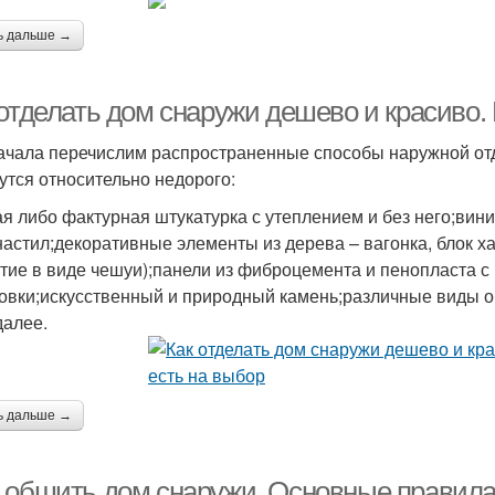
ь дальше →
 отделать дом снаружи дешево и красиво.
ачала перечислим распространенные способы наружной отд
утся относительно недорого:
ая либо фактурная штукатурка с утеплением и без него;вин
астил;декоративные элементы из дерева – вагонка, блок х
тие в виде чешуи);панели из фиброцемента и пенопласта с
овки;искусственный и природный камень;различные виды о
далее.
ь дальше →
 обшить дом снаружи. Основные правил