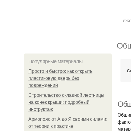
еже
Обш
Популярные материалы
С
Просто и быстро: как открыть
пластиковую дверь без
повреждений
Строительство складной лестницы
на конек крыши: подробный
Обш
инструктаж
Обшив
Армопояс от А до Я своими силами:
факто
от теории к практике
матер