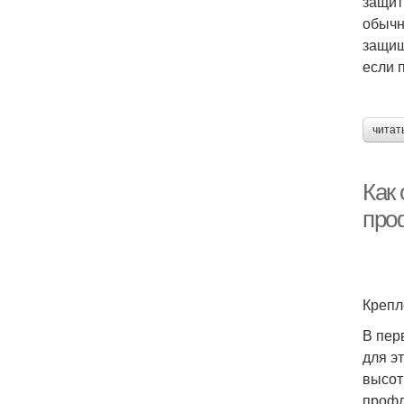
защит
обычн
защищ
если 
читат
Как
про
Крепл
В пер
для э
высот
профл