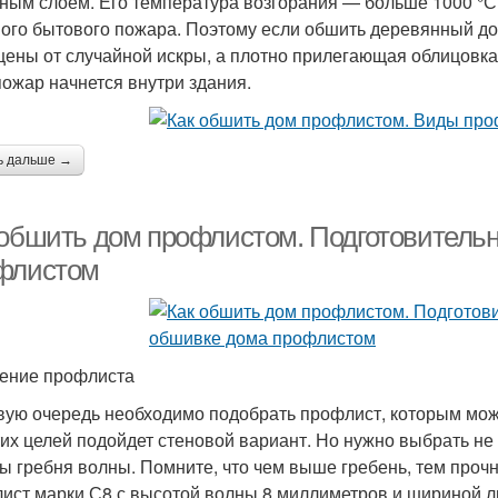
ным слоем. Его температура возгорания — больше 1000 °С,
ого бытового пожара. Поэтому если обшить деревянный до
ены от случайной искры, а плотно прилегающая облицовка
пожар начнется внутри здания.
ь дальше →
 обшить дом профлистом. Подготовитель
флистом
ение профлиста
вую очередь необходимо подобрать профлист, которым мож
тих целей подойдет стеновой вариант. Но нужно выбрать не 
ы гребня волны. Помните, что чем выше гребень, тем прочн
ист марки С8 с высотой волны 8 миллиметров и шириной л