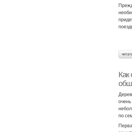
Прежд
необх
приде
поезд
читат
Как
обш
Дерев
очень
небол
по се
Перва