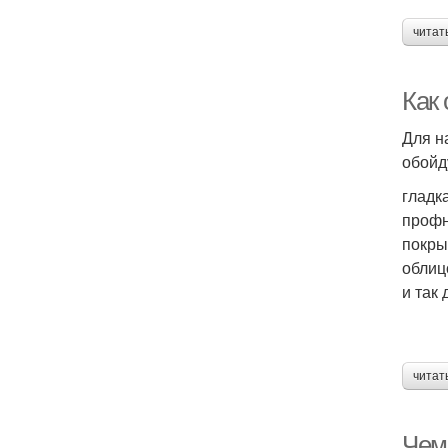
читат
Как
Для н
обойд
гладк
профн
покры
облиц
и так 
читат
Чем