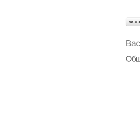
читат
Вас
Обш