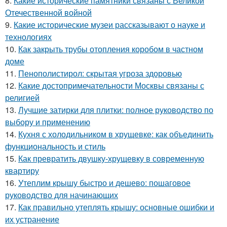
8.
Какие исторические памятники связаны с Великой
Отечественной войной
9.
Какие исторические музеи рассказывают о науке и
технологиях
10.
Как закрыть трубы отопления коробом в частном
доме
11.
Пенополистирол: скрытая угроза здоровью
12.
Какие достопримечательности Москвы связаны с
религией
13.
Лучшие затирки для плитки: полное руководство по
выбору и применению
14.
Кухня с холодильником в хрущевке: как объединить
функциональность и стиль
15.
Как превратить двушку-хрущевку в современную
квартиру
16.
Утеплим крышу быстро и дешево: пошаговое
руководство для начинающих
17.
Как правильно утеплять крышу: основные ошибки и
их устранение