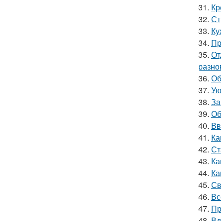
31.
Кр
32.
Ст
33.
Ку
34.
Пр
35.
От
разно
36.
Об
37.
Ую
38.
За
39.
Об
40.
Вв
41.
Ка
42.
Ст
43.
Ка
44.
Ка
45.
Св
46.
Вс
47.
Пр
48.
Вд