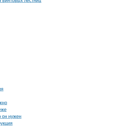
ия
ожно
еже
о он нужен
рукция