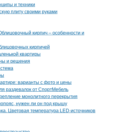
нципы и техники
скую плиту своими руками
Облицовочный кирпич – особенности и
блицовочных кирпичей
аленькой квартиры
ины и решения
истема
ры
квартире: варианты с фото и цены
ля раздевалок от СпортМебель
 Крепление монолитного перекрытия
опояс, нужен ли он под крышу
ка. Цветовая температура LED-источников
 пространство