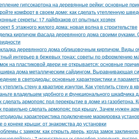
епление гипсокартона на деревянные рейки: основные при
ройте комфорт в своем доме: как сделать утепленную швед
хонные секреты: 17 лайфхаков от опытных хозяек
оект 5 этажного жилого дома: новая волна в строительстве
делка кирпичом фасада деревянного дома своими руками. 
видности
кладка деревянного дома облицовочным кирпичом. Виды о
тный интерьер в бежевых тонах: советы по оформлению м
мок на пластиковой двери не открывается: основные прич
шивка дома металлическим сайдингом. Выравнивающая с
едение в светодиоды: основные характеристики и парамет
к утеплить стену в квартире изнутри. Как утеплить стену в 
аньте владельцем удобного и функционального шкафчика д
к сделать армопояс под перекрытие в доме из газобетона.
к правильно сделать армопояс под крышу. Зачем нужен арм
етодиоды характеристика подключение маркировка установ
е о конеке крыши: от знакомства до установки
облемы с замком: как открыть дверь, когда замок заклинило
охновляйтесь: 7 искусственных способов заполнить пустое