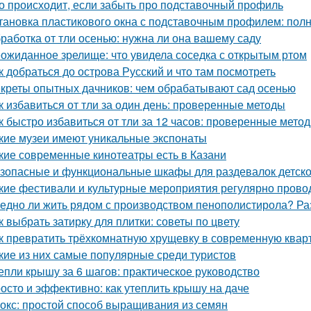
о происходит, если забыть про подставочный профиль
тановка пластикового окна с подставочным профилем: пол
работка от тли осенью: нужна ли она вашему саду
ожиданное зрелище: что увидела соседка с открытым ртом
к добраться до острова Русский и что там посмотреть
креты опытных дачников: чем обрабатывают сад осенью
к избавиться от тли за один день: проверенные методы
к быстро избавиться от тли за 12 часов: проверенные мето
кие музеи имеют уникальные экспонаты
кие современные кинотеатры есть в Казани
зопасные и функциональные шкафы для раздевалок детско
кие фестивали и культурные мероприятия регулярно прово
едно ли жить рядом с производством пенополистирола? Ра
к выбрать затирку для плитки: советы по цвету
к превратить трёхкомнатную хрущевку в современную квар
кие из них самые популярные среди туристов
епли крышу за 6 шагов: практическое руководство
осто и эффективно: как утеплить крышу на даче
окс: простой способ выращивания из семян