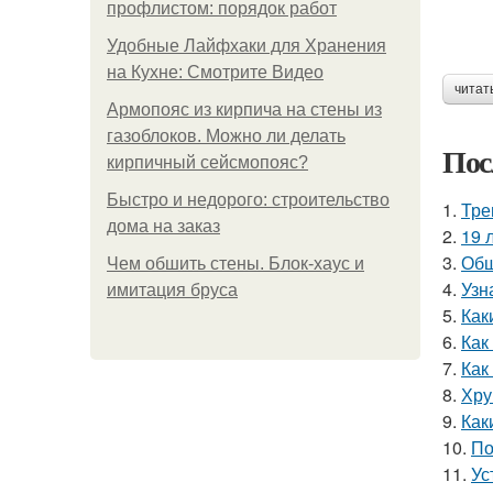
профлистом: порядок работ
Удобные Лайфхаки для Хранения
на Кухне: Смотрите Видео
читат
Армопояс из кирпича на стены из
газоблоков. Можно ли делать
Пос
кирпичный сейсмопояс?
Быстро и недорого: строительство
1.
Тре
дома на заказ
2.
19 
3.
Обш
Чем обшить стены. Блок-хаус и
4.
Узн
имитация бруса
5.
Как
6.
Как
7.
Как
8.
Хру
9.
Как
10.
По
11.
Ус