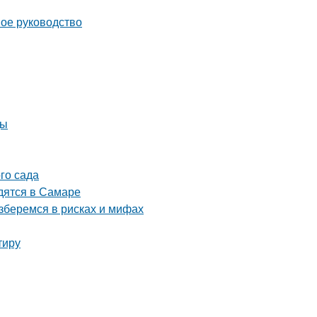
ное руководство
ды
го сада
дятся в Самаре
зберемся в рисках и мифах
тиру