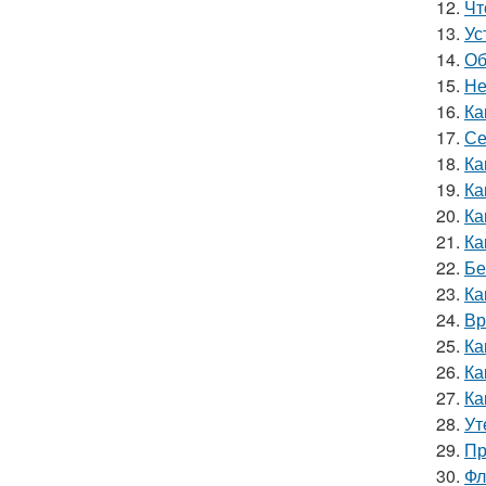
12.
Чт
13.
Ус
14.
Об
15.
Не
16.
Ка
17.
Се
18.
Ка
19.
Ка
20.
Ка
21.
Ка
22.
Бе
23.
Ка
24.
Вр
25.
Ка
26.
Ка
27.
Ка
28.
Ут
29.
Пр
30.
Фл