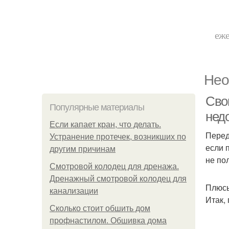
еже
Нео
Сво
Популярные материалы
нед
Если капает кран, что делать.
Перед
Устранение протечек, возникших по
если 
другим причинам
не по
Смотровой колодец для дренажа.
Дренажный смотровой колодец для
Плюсы
канализации
Итак,
Сколько стоит обшить дом
профнастилом. Обшивка дома