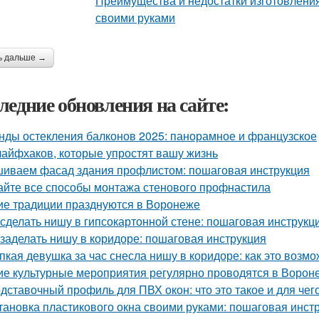
ь дальше →
ледние обновления на сайте:
нды остекления балконов 2025: панорамное и французское
лайфхаков, которые упростят вашу жизнь
иваем фасад здания профлистом: пошаговая инструкция
айте все способы монтажа стенового профнастила
ие традиции празднуются в Воронеже
 сделать нишу в гипсокартонной стене: пошаговая инструкц
 заделать нишу в коридоре: пошаговая инструкция
пкая девушка за час снесла нишу в коридоре: как это возм
ие культурные мероприятия регулярно проводятся в Ворон
дставочный профиль для ПВХ окон: что это такое и для чег
тановка пластикового окна своими руками: пошаговая инст