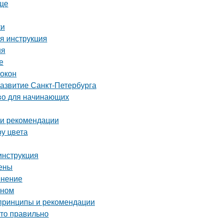
още
ки
я инструкция
ия
е
 окон
развитие Санкт-Петербурга
тво для начинающих
 и рекомендации
ру цвета
инструкция
цены
енение
оном
 принципы и рекомендации
это правильно