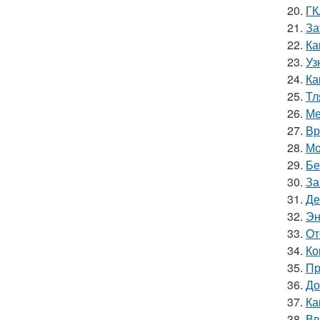
20.
ГК
21.
За
22.
Ка
23.
Уз
24.
Ка
25.
Тл
26.
Ме
27.
Вр
28.
Мо
29.
Бе
30.
За
31.
Де
32.
Эн
33.
От
34.
Ко
35.
Пр
36.
До
37.
Ка
38.
Вв