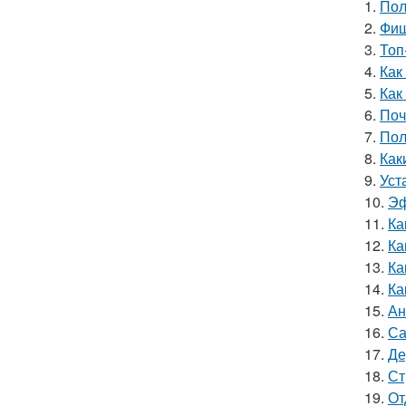
1.
Пол
2.
Фиш
3.
Топ
4.
Как
5.
Как
6.
Поч
7.
Пол
8.
Как
9.
Уст
10.
Эф
11.
Ка
12.
Ка
13.
Ка
14.
Ка
15.
Ан
16.
Са
17.
Де
18.
Ст
19.
От