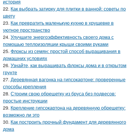
история
22.
Как выбрать затирку для плитки в ванной: советы по
цвету
23.
Как превратить маленькую кухню в хрущевке в
уютное пространство
24.
Улучшите энергоэффективность своего дома с
помощью теплоизоляции крыши своими руками
25.
Флоксы из семян: простой способ выращивания в
домашних условиях
26.
Узнайте, как выращивать флоксы дома и в открытом
грунте
27.
Деревянная вагонка на гипсокартоне: проверенные
способы крепления
28.
Строим свою обрешетку из бруса без подвесов:
простые инструкции
29.
Крепление гипсокартона на деревянную обрешетку:
возможно ли это
30.
Как построить прочный фундамент для деревянного
дома