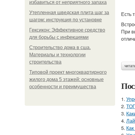
избавиться от неприятного запаха
Утепленная шведская плита шаг за
Есть 
шагом: инструкция по установке
Встро
Гексикон: Эффективное средство
При в
для борьбы с инфекциями
отлич
Строительство дома в сша.
Материалы и технологии
строительства
читат
Типовой проект многоквартирного
жилого дома 5 этажей: основные
Пос
особенности и преимущества
1.
Упр
2.
ТОП
3.
Как
4.
Лай
5.
Как