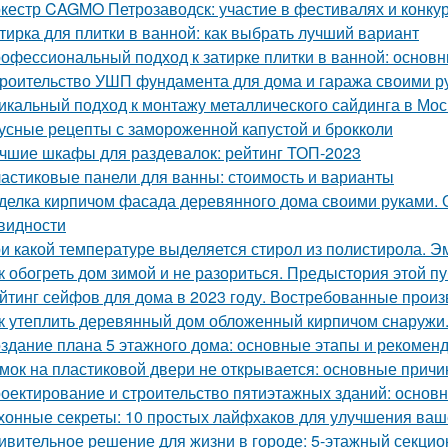
кестр CAGMO Петрозаводск: участие в фестивалях и конку
тирка для плитки в ванной: как выбрать лучший вариант
офессиональный подход к затирке плитки в ванной: основ
роительство УШП фундамента для дома и гаража своими р
икальный подход к монтажу металлического сайдинга в Мос
усные рецепты с замороженной капустой и брокколи
чшие шкафы для раздевалок: рейтинг ТОП-2023
астиковые панели для ванны: стоимость и варианты
делка кирпичом фасада деревянного дома своими руками. 
видности
и какой температуре выделяется стирол из полистирола. Эм
к обогреть дом зимой и не разориться. Предыстория этой п
йтинг сейфов для дома в 2023 году. Востребованные прои
к утеплить деревянный дом обложенный кирпичом снаружи
здание плана 5 этажного дома: основные этапы и рекомен
мок на пластиковой двери не открывается: основные прич
оектирование и строительство пятиэтажных зданий: основ
хонные секреты: 10 простых лайфхаков для улучшения ваш
ивительное решение для жизни в городе: 5-этажный секци