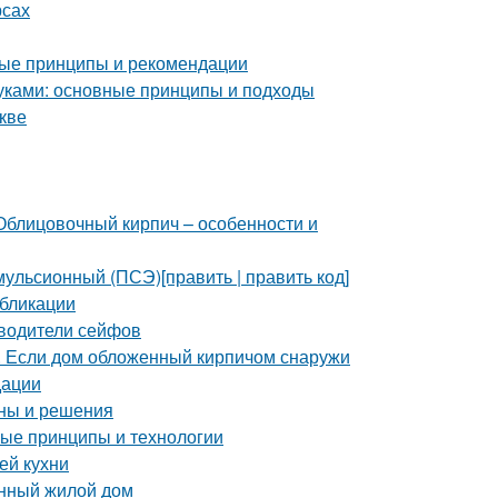
рсах
ные принципы и рекомендации
уками: основные принципы и подходы
кве
Облицовочный кирпич – особенности и
ульсионный (ПСЭ)[править | править код]
убликации
зводители сейфов
. Если дом обложенный кирпичом снаружи
дации
ины и решения
ные принципы и технологии
ей кухни
онный жилой дом