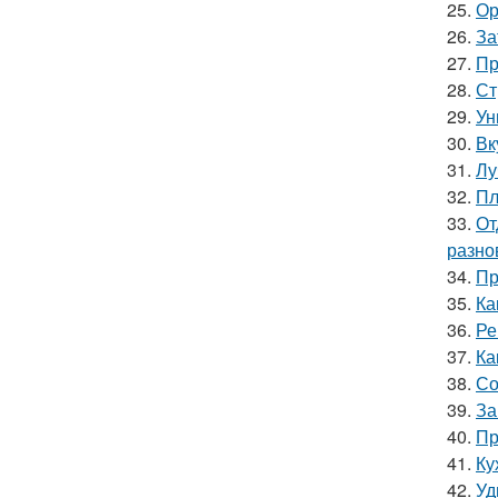
25.
Ор
26.
За
27.
Пр
28.
Ст
29.
Ун
30.
Вк
31.
Лу
32.
Пл
33.
От
разно
34.
Пр
35.
Ка
36.
Ре
37.
Ка
38.
Со
39.
За
40.
Пр
41.
Ку
42.
Уд