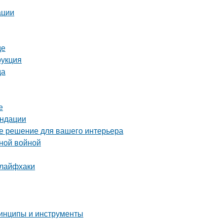
ации
де
рукция
да
е
ендации
ое решение для вашего интерьера
нной войной
 лайфхаки
ринципы и инструменты