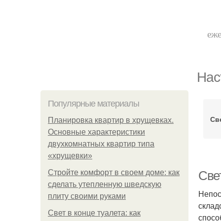
еже
Нас
Популярные материалы
Св
Планировка квартир в хрущевках.
Основные характеристики
двухкомнатных квартир типа
«хрущевки»
Стройте комфорт в своем доме: как
Све
сделать утепленную шведскую
Непос
плиту своими руками
склад
Свет в конце туалета: как
спосо