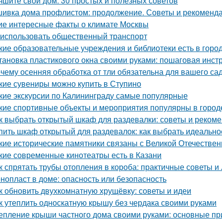
чшите свой дом: 30 простых и полезных советов
ивка дома профлистом: продолжение. Советы и рекоменд
ие интересные факты о климате Москвы
 использовать общественный транспорт
кие образовательные учреждения и библиотеки есть в горо
тановка пластикового окна своими руками: пошаговая инст
чему осенняя обработка от тли обязательна для вашего са
кие сувениры можно купить в Ступино
кие экскурсии по Калининграду самые популярные
кие спортивные объекты и мероприятия популярны в город
к выбрать открытый шкаф для раздевалки: советы и реком
пить шкаф открытый для раздевалок: как выбрать идеальн
кие исторические памятники связаны с Великой Отечестве
кие современные кинотеатры есть в Казани
к спрятать трубы отопления в короба: практичные советы и
нопласт в доме: опасность или безопасность
к обновить двухкомнатную хрущёвку: советы и идеи
к утеплить односкатную крышу без чердака своими руками
епление крыши частного дома своими руками: основные п