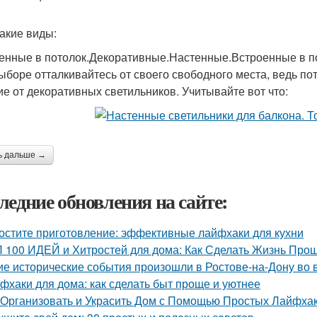
такие виды:
енные в потолок.Декоративные.Настенные.Встроенные в п
ыборе отталкивайтесь от своего свободного места, ведь п
ие от декоративных светильников. Учитывайте вот что:
ь дальше →
ледние обновления на сайте:
остите приготовление: эффективные лайфхаки для кухни
 100 ИДЕЙ и Хитростей для дома: Как Сделать Жизнь Прощ
ие исторические события произошли в Ростове-на-Дону во
фхаки для дома: как сделать быт проще и уютнее
 Организовать и Украсить Дом с Помощью Простых Лайфха