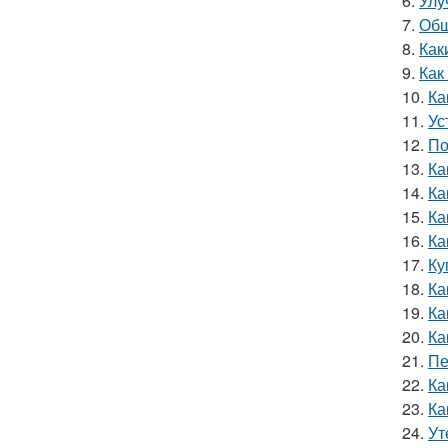
6.
Улу
7.
Обш
8.
Как
9.
Как
10.
Ка
11.
Ус
12.
По
13.
Ка
14.
Ка
15.
Ка
16.
Ка
17.
Ку
18.
Ка
19.
Ка
20.
Ка
21.
Пе
22.
Ка
23.
Ка
24.
Ут