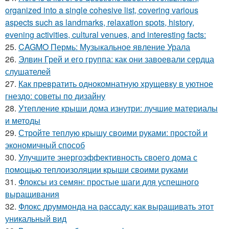
organized into a single cohesive list, covering various
aspects such as landmarks, relaxation spots, history,
evening activities, cultural venues, and interesting facts:
25.
CAGMO Пермь: Музыкальное явление Урала
26.
Элвин Грей и его группа: как они завоевали сердца
слушателей
27.
Как превратить однокомнатную хрущевку в уютное
гнездо: советы по дизайну
28.
Утепление крыши дома изнутри: лучшие материалы
и методы
29.
Стройте теплую крышу своими руками: простой и
экономичный способ
30.
Улучшите энергоэффективность своего дома с
помощью теплоизоляции крыши своими руками
31.
Флоксы из семян: простые шаги для успешного
выращивания
32.
Флокс друммонда на рассаду: как выращивать этот
уникальный вид