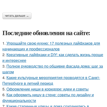
читать дальше →
Последние обновления на сайте:
1.
Упрощайте свою кухню: 17 полезных лайфхаков для
начинающих и профессионалов
2.
Креативные лайфхаки и DIY: как сделать жизнь проще
и интереснее
3.
Полное руководство по обшивке фасада дома: шаг за
шагом
4.
Какие культурные мероприятия проводятся в Санкт-
Петербурге в летний период
5.
Оформление ниши в коридоре: идеи и советы
6.
Как оформить нишу в стене: советы по дизайну и
функциональности
7.
Какие старинные улицы и дома сохранились в