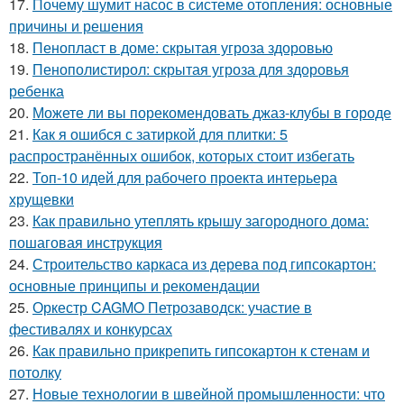
17.
Почему шумит насос в системе отопления: основные
причины и решения
18.
Пенопласт в доме: скрытая угроза здоровью
19.
Пенополистирол: скрытая угроза для здоровья
ребенка
20.
Можете ли вы порекомендовать джаз-клубы в городе
21.
Как я ошибся с затиркой для плитки: 5
распространённых ошибок, которых стоит избегать
22.
Топ-10 идей для рабочего проекта интерьера
хрущевки
23.
Как правильно утеплять крышу загородного дома:
пошаговая инструкция
24.
Строительство каркаса из дерева под гипсокартон:
основные принципы и рекомендации
25.
Оркестр CAGMO Петрозаводск: участие в
фестивалях и конкурсах
26.
Как правильно прикрепить гипсокартон к стенам и
потолку
27.
Новые технологии в швейной промышленности: что