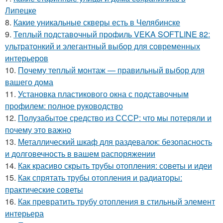
Липецке
8.
Какие уникальные скверы есть в Челябинске
9.
Теплый подставочный профиль VEKA SOFTLINE 82:
ультратонкий и элегантный выбор для современных
интерьеров
10.
Почему теплый монтаж — правильный выбор для
вашего дома
11.
Установка пластикового окна с подставочным
профилем: полное руководство
12.
Полузабытое средство из СССР: что мы потеряли и
почему это важно
13.
Металлический шкаф для раздевалок: безопасность
и долговечность в вашем распоряжении
14.
Как красиво скрыть трубы отопления: советы и идеи
15.
Как спрятать трубы отопления и радиаторы:
практические советы
16.
Как превратить трубу отопления в стильный элемент
интерьера