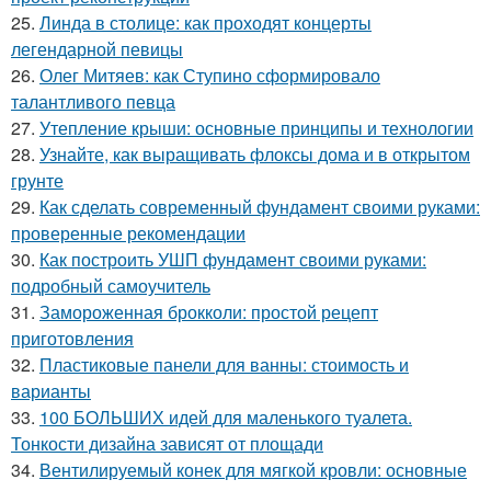
25.
Линда в столице: как проходят концерты
легендарной певицы
26.
Олег Митяев: как Ступино сформировало
талантливого певца
27.
Утепление крыши: основные принципы и технологии
28.
Узнайте, как выращивать флоксы дома и в открытом
грунте
29.
Как сделать современный фундамент своими руками:
проверенные рекомендации
30.
Как построить УШП фундамент своими руками:
подробный самоучитель
31.
Замороженная брокколи: простой рецепт
приготовления
32.
Пластиковые панели для ванны: стоимость и
варианты
33.
100 БОЛЬШИХ идей для маленького туалета.
Тонкости дизайна зависят от площади
34.
Вентилируемый конек для мягкой кровли: основные