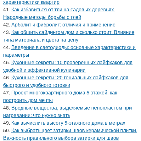
характеристики квартир
41.
Как избавиться от тли на садовых деревьях.
Народные методы борьбы с тлей
42.
Арболит и фибролит: отличия и применение
43.
Как обшить сайдингом дом и сколько стоит. Влияние
типа материала и цвета на цену
44.
Введение в светодиоды: основные характеристики и
параметры
45.
Кухонные секреты: 10 проверенных лайфхаков для
удобной и эффективной кулинарии
46.
Кухонные секреты: 20 гениальных лайфхаков для
быстрого и удобного готовки
47.
Проект многоквартирного дома 5 этажей: как
построить дом мечты
48.
Вредные вещества, выделяемые пенопластом при
нагревании: что нужно знать
49.
Как вычислить высоту 5-этажного дома в метрах
50.
Как выбрать цвет затирки швов керамической плитки.
Важность правильного выбора затирки для швов