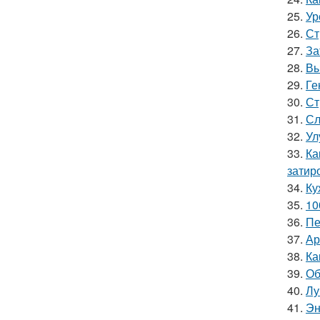
25.
Ур
26.
Ст
27.
За
28.
Вы
29.
Ге
30.
Ст
31.
Сл
32.
Ул
33.
Ка
затир
34.
Ку
35.
10
36.
Пе
37.
Ар
38.
Ка
39.
Об
40.
Лу
41.
Эн