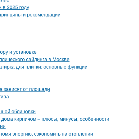
 в 2025 году
 принципы и рекомендации
ору и установке
лического сайдинга в Москве
затирка для плитки: основные функции
а зависят от площади
тива
нной облицовки
 дома кирпичом – плюсы, минусы, особенности
ции
номя энергию, сэкономить на отоплении