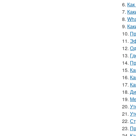
6.
Как
7.
Как
8.
Wha
9.
Как
10.
Пр
11.
Эф
12.
Од
13.
Гд
14.
Пр
15.
Ка
16.
Ка
17.
Ка
18.
Ди
19.
Ме
20.
Ут
21.
Ут
22.
Ст
23.
Пр
24.
Ка