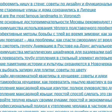
 оформить нишу в стене: советы по дизайну и функциональ
ие старинные улицы и дома сохранились в Липецке
t are the most famous landmarks in Voronezh
ие основные достопримечательности Москвы рекомендуют п
еимущества использования тёплого подставочного профил
фективные методы борьбы с тлей во время зимовки: как з
ин препарат – два проблемы: как спасти смородину от вре
е смотреть группу Анимацию в Ростове-на-Дону: актуально
еимущества металлических шкафчиков для раздевалки рабо
к превратить трубу отопления в стильный элемент интерье
кие памятники истории и культуры охраняются в Новочерка
к выбрать затирку для плитки: советы по цвету
зайн двухкомнатной квартиры в хрущевке: советы и идеи
таморфоза хрущевки: как превратить унылую квартиру в ра
епление мансардной крыши изнутри: полное руководство 
епление мансардной крыши: простой способ сделать это с
ройте теплую крышу своими руками: простой и экономичны
офессиональный подход к утеплению чердака в частном д
к правильно утеплять крышу: основные ошибки и их устран