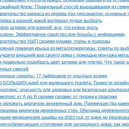
ожайный Флокс: Правильный способ выращивания из семян
роительство каркаса из дерева под гипсокартон: основные
тирка в ванной: какой материал лучше выбрать
бор затирки для ванной: все, что нужно знать
ксикон: Эффективное средство для борьбы с инфекциями
роительство УШП своими руками: этапы и подходы
ожная ломаная крыша из металлочерепицы: советы по выб
учшите внешний вид своего дома с помощью монтажа метал
к правильно подобрать цвет затирки для плитки. Что такое 
очных смесей
хонные секреты: 17 лайфхаков от опытных хозяек
0 БОЛЬШИХ идей для маленького туалета. Тонкости дизайн
ноплекс: опасность для здоровья или безопасная альтерна
мопояс от А до Я своими силами: от теории к практике
к обложить кирпичом деревянный дом. Преимущества каме
лицовка кирпичом деревянных стен. Обкладка деревянного
чшие медицинские шкафы на 2023 год: от идеи до реализа
ергосберегающее отопление для загородного дома: как эко