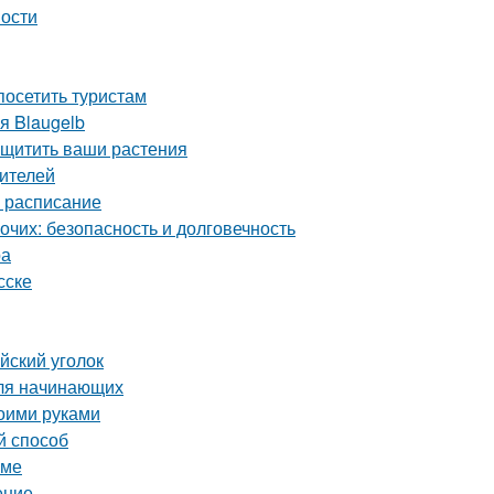
ности
осетить туристам
я Blaugelb
ащитить ваши растения
дителей
е расписание
чих: безопасность и долговечность
ра
сске
йский уголок
для начинающих
воими руками
й способ
оме
ение