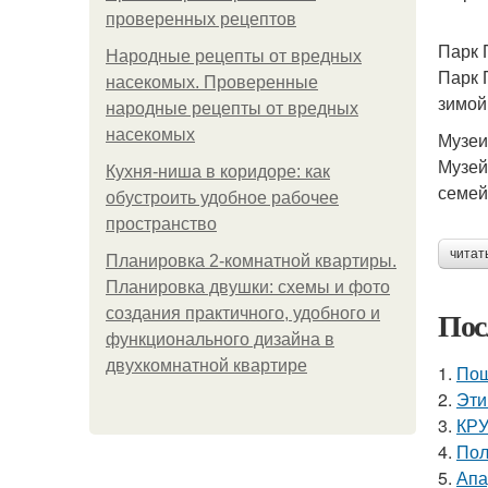
проверенных рецептов
Парк 
Народные рецепты от вредных
Парк 
насекомых. Проверенные
зимой
народные рецепты от вредных
насекомых
Музеи
Музей
Кухня-ниша в коридоре: как
семей
обустроить удобное рабочее
пространство
читат
Планировка 2-комнатной квартиры.
Планировка двушки: схемы и фото
Пос
создания практичного, удобного и
функционального дизайна в
двухкомнатной квартире
1.
Пош
2.
Эти
3.
КРУ
4.
Пол
5.
Апа