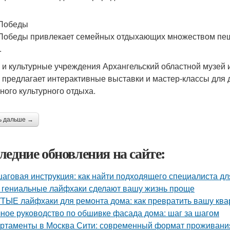
Победы
Победы привлекает семейных отдыхающих множеством пеше
.
 и культурные учреждения Архангельский областной музей 
 предлагает интерактивные выставки и мастер-классы для д
ного культурного отдыха.
ь дальше →
ледние обновления на сайте:
аговая инструкция: как найти подходящего специалиста д
 гениальные лайфхаки сделают вашу жизнь проще
ТЫЕ лайфхаки для ремонта дома: как превратить вашу квар
ное руководство по обшивке фасада дома: шаг за шагом
ртаменты в Москва Сити: современный формат проживания