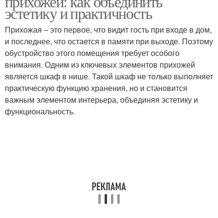
прихожей: как объединить
эстетику и практичность
Прихожая – это первое, что видит гость при входе в дом,
и последнее, что остается в памяти при выходе. Поэтому
Офисные шкафы
Шкафы для одежды
обустройство этого помещения требует особого
внимания. Одним из ключевых элементов прихожей
является шкаф в нише. Такой шкаф не только выполняет
практическую функцию хранения, но и становится
Шкаф в спальню
Распашной шкаф
важным элементом интерьера, объединяя эстетику и
функциональность.
Шкаф в интерьере
Требования к шкафу
Цвета для шкафа
Идеи для шкафа