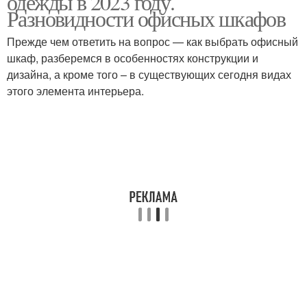
одежды в 2023 году.
Разновидности офисных шкафов
Прежде чем ответить на вопрос — как выбрать офисный
Функциональные
шкаф, разберемся в особенностях конструкции и
Цвета для шкафа
требования
дизайна, а кроме того – в существующих сегодня видах
этого элемента интерьера.
Идеи для шкафа
Шкафы для документов
Функциональный шкаф
Современные шкафы