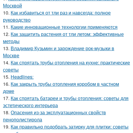
Москвой
10.
Как избавиться от тли раз и навсегда: полное
руководство
11.
Какие инновационные технологии применяются
12.
Как защитить растения от тли летом: эффективные
методы
13.
Владимир Кузьмин и зарождение рок-музыки в
Москве
14.
Как спрятать трубы отопления на кухне: практические
советы
15.
Headlines:
16.
Как закрыть трубы отопления коробом в частном
доме
17.
Как спрятать батареи и трубы отопления: советы для
эстетического интерьера
18.
Опасения из-за эксплуатационных свойств
пенополистирола
19.
Как правильно подобрать затирку для плитки: советы