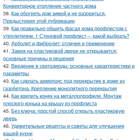
Конвекторное отопление частного дома
38.
Как обогреть дом зимой и не разориться.
Предыстория этой публикации
39.
Как правильно обшить фасад дома профлистом с
утеплителем. 1 Стеновой профлист –, какой выбрать?
40.
Арболит и фибролит: отличия и применение
41.
Замок на пластиковой двери не открывается:
основные причины и решения
42.
Введение в светодиоды: основные характеристики и
параметры
43.
Как сделать армопояс под перекрытие в доме из
газобетона. Крепление монолитного перекрытия
44.
Как крепить конек на металлопрофиле. Монтаж
плоского конька на крышу из профлиста
45.
Без ключа: простой способ открыть пластиковую
дверь
46.
Удивительные рецепты и советы для улучшения
вашей кухни