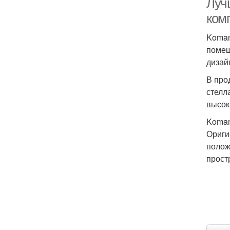
Луч
ком
Koman
помещ
дизай
В про
стелл
высок
Koman
Ориги
полож
прост