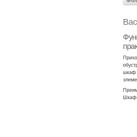
читат
Вас
Фун
пра
Прихо
обуст
шкаф 
элеме
Преим
Шкаф 