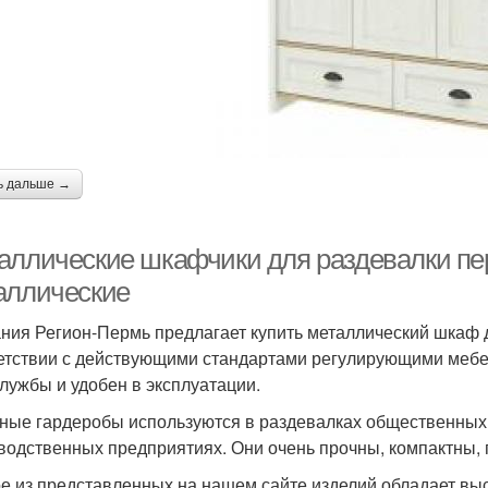
ь дальше →
аллические шкафчики для раздевалки п
аллические
ния Регион-Пермь предлагает купить металлический шкаф д
етствии с действующими стандартами регулирующими мебел
службы и удобен в эксплуатации.
ные гардеробы используются в раздевалках общественных 
водственных предприятиях. Они очень прочны, компактны,
е из представленных на нашем сайте изделий обладает выс