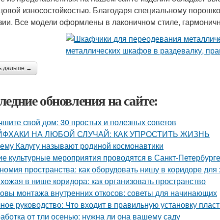
цовой износостойкостью. Благодаря специальному порошк
зии. Все модели оформлены в лаконичном стиле, гармоничн
ь дальше →
ледние обновления на сайте:
чшите свой дом: 30 простых и полезных советов
ЙФХАКИ НА ЛЮБОЙ СЛУЧАЙ: КАК УПРОСТИТЬ ЖИЗНЬ
ему Калугу называют родиной космонавтики
ие культурные мероприятия проводятся в Санкт-Петербурге
номия пространства: как оборудовать нишу в коридоре для
хожая в нише коридора: как организовать пространство
овы монтажа внутренних откосов: советы для начинающих
ное руководство: Что входит в правильную установку плас
аботка от тли осенью: нужна ли она вашему саду