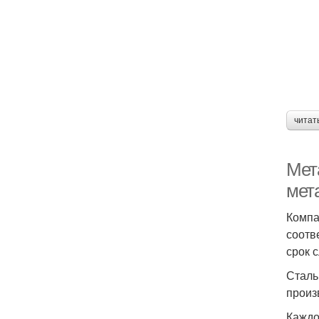
читат
Мет
мет
Компа
соотв
срок 
Сталь
произ
Каждо