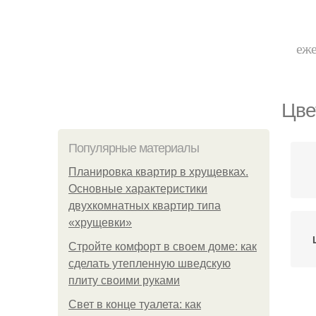
еже
Цве
Популярные материалы
Планировка квартир в хрущевках.
Основные характеристики
двухкомнатных квартир типа
«хрущевки»
Стройте комфорт в своем доме: как
сделать утепленную шведскую
плиту своими руками
Свет в конце туалета: как
Шк