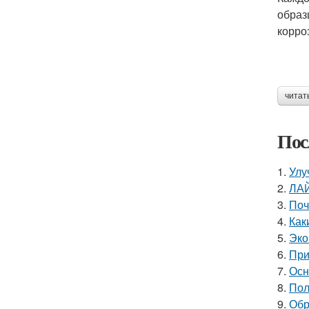
образ
корро
читат
Пос
1.
Улу
2.
ЛА
3.
Поч
4.
Как
5.
Эко
6.
При
7.
Осн
8.
Пол
9.
Обр