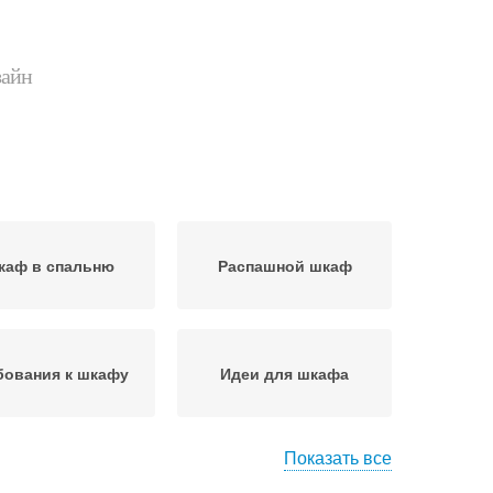
зайн
каф в спальню
Распашной шкаф
бования к шкафу
Идеи для шкафа
Показать все
ременные шкафы