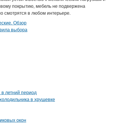
овому покрытию, мебель не подвержена
о смотрятся в любом интерьере.
 в летний период
 холодильника в хрущевке
тиковых окон