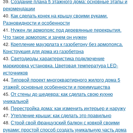
39.
Создание плана 5 этажного дома: основные этапы и
рекомендации
40.
Как сделать конек на крышу своими руками.
Разновидности и особенности
41.
Нужен ли армопояс под деревянные перекрытия.
Что такое армопояс и зачем он нужен
42.
Крепление мауэрлата к газобетону без армопояса.
Конструкция для дома из газобетона
43.
Светодиоды характеристика подключение
маркировка установка. Цветовая температура LED-
источников
44.
Типовой проект многоквартирного жилого дома 5
этажей: основные особенности и преимущества
45.
От стены до шедевра: как сделать свою кухню
уникальной
46.
Перестройка дома: как изменить интерьер и наружу
47.
Утепление крыши: как сделать это правильно
48.
Строй свой французский балкон с ковкой своими
руками: простой способ создать уникальную часть дома