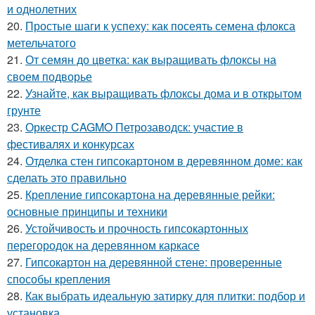
и однолетних
20.
Простые шаги к успеху: как посеять семена флокса
метельчатого
21.
От семян до цветка: как выращивать флоксы на
своем подворье
22.
Узнайте, как выращивать флоксы дома и в открытом
грунте
23.
Оркестр CAGMO Петрозаводск: участие в
фестивалях и конкурсах
24.
Отделка стен гипсокартоном в деревянном доме: как
сделать это правильно
25.
Крепление гипсокартона на деревянные рейки:
основные принципы и техники
26.
Устойчивость и прочность гипсокартонных
перегородок на деревянном каркасе
27.
Гипсокартон на деревянной стене: проверенные
способы крепления
28.
Как выбрать идеальную затирку для плитки: подбор и
установка