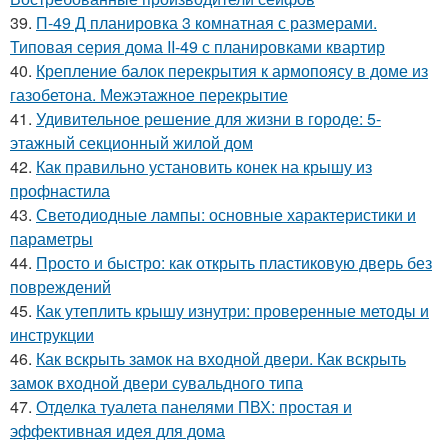
39.
П-49 Д планировка 3 комнатная с размерами.
Типовая серия дома II-49 с планировками квартир
40.
Крепление балок перекрытия к армопоясу в доме из
газобетона. Межэтажное перекрытие
41.
Удивительное решение для жизни в городе: 5-
этажный секционный жилой дом
42.
Как правильно установить конек на крышу из
профнастила
43.
Светодиодные лампы: основные характеристики и
параметры
44.
Просто и быстро: как открыть пластиковую дверь без
повреждений
45.
Как утеплить крышу изнутри: проверенные методы и
инструкции
46.
Как вскрыть замок на входной двери. Как вскрыть
замок входной двери сувальдного типа
47.
Отделка туалета панелями ПВХ: простая и
эффективная идея для дома