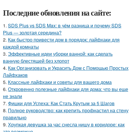
Последние обновления на сайте:
1.
SDS Plus vs SDS Max: в чём разница и почему SDS
Plus — золотая середина?
2.
Как быстро привести дом в порядок: лайфхаки для
каждой комнаты
3.
Эффективные идеи уборки ванной: как сделать
ванную блестящей без хлопот
4.
Как Организовать и Украсить Дом с Помощью Простых
Лайфхаков
5.
Классные лайфхаки и советы для вашего дома
6.
Откровенно полезные лайфхаки для дома: что вы еще
не знали
7.
Фишки для Успеха: Как Стать Крутым за 5 Шагов
8.
Полное руководство: как крепить профнастил на стену
правильно
9.
Хрупкая девушка за час снесла нишу в коридоре: как
это возможно