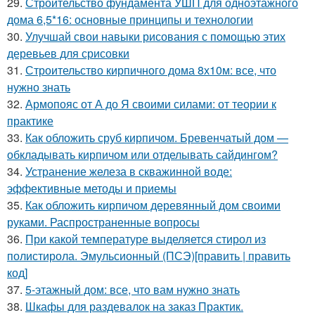
29.
Строительство фундамента УШП для одноэтажного
дома 6,5*16: основные принципы и технологии
30.
Улучшай свои навыки рисования с помощью этих
деревьев для срисовки
31.
Строительство кирпичного дома 8х10м: все, что
нужно знать
32.
Армопояс от А до Я своими силами: от теории к
практике
33.
Как обложить сруб кирпичом. Бревенчатый дом —
обкладывать кирпичом или отделывать сайдингом?
34.
Устранение железа в скважинной воде:
эффективные методы и приемы
35.
Как обложить кирпичом деревянный дом своими
руками. Распространенные вопросы
36.
При какой температуре выделяется стирол из
полистирола. Эмульсионный (ПСЭ)[править | править
код]
37.
5-этажный дом: все, что вам нужно знать
38.
Шкафы для раздевалок на заказ Практик.