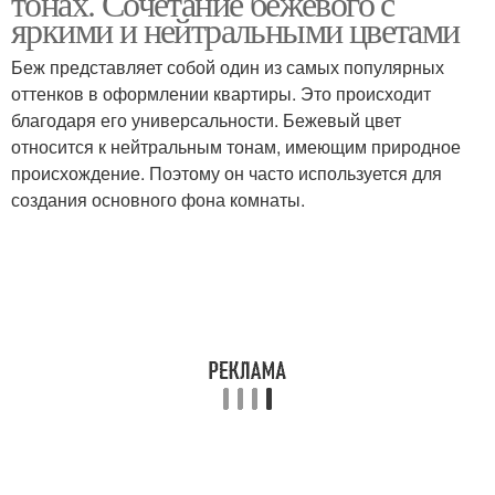
тонах. Сочетание бежевого с
яркими и нейтральными цветами
Беж представляет собой один из самых популярных
Кухни в коричнево-
оттенков в оформлении квартиры. Это происходит
Коричневый интерьер
бежевых тонах
благодаря его универсальности. Бежевый цвет
относится к нейтральным тонам, имеющим природное
происхождение. Поэтому он часто используется для
создания основного фона комнаты.
Спальни в коричнево-
Спальня в бежево-
бежевых тонах
коричневых тонах
Интерьер в коричневых
Ремонт в бежевых
тонах
тонах
Квартиры в бежевых
тонах