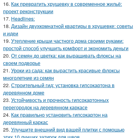
16.
Как превратить хрущевку в современное жильё:
проект реконструкции
17.
Headlines:
18.
Дизайн двухкомнатной квартиры в хрущевке: советы
и идеи
19.
Утепление крыши частного дома своими руками:
простой способ улучшить комфорт и экономить деньги
20.
От семян до цветка: как выращивать флоксы на
своем подворье
21.
Уроки из сада: как вырастить красивые флоксы
многолетние из семян
22.
Строительный гид: установка гипсокартона в
деревянном доме
23.
Устойчивость и прочность гипсокартонных
перегородок на деревянном каркасе
24.
Как правильно установить гипсокартон на
деревянный каркас
25.
Улучшите внешний вид вашей плитки с помощью
этих 10 лучших затирок для швов