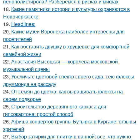
пенополистирола? Разберемся в рисках и мифах
18.
Какие памятники истории и культуры охраняются в
Новочеркасске
19.
Headlines:
20.
Какие музеи Воронежа наиболее интересны для
посетителей
21.
Как обставить двушку в хрущевке для комфортной
семейной жизни
22.
Анастасия Высоцкая — королева московской
музыкальной сцены
23.
Увеличьте цветовой спектр своего сада, сею флоксы
друммонда на рассаду
24.
От семян до цветка: как выращивать флоксы на
своем подворье
25.
Строительство деревянного каркаса для
гипсокартона: простой способ
26.
Афиша концертов группы Бутырка в Кургане: отзывы
зрителей
27.
Выбор затирки для плитки в ванной: все, что нужно