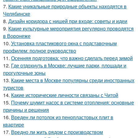
7.
Какие уникальные природные объекты находятся в
Челябинске
8.
Дизайн коридора с нишей при входе: советы и идеи
9.
Какие культурные мероприятия регулярно проводятся
в Воронеже
10.
Установка пластикового окна с подставочным
профилем: полное руководство
11.
Осенняя подготовка: что важно сделать перед зимой
12.
Где отдохнуть в Москве: лучшие парки, площади и
прогулочные зоны
13.
Какие места в Москве популярны среди иностранных
туристов
14.
Какие исторические личности связаны с Читой
15.
Почему шумит насос в системе отопления: основные
причины и решения
16.
Вреден ли потолок из пенопластовых плит в
квартире
17.
Вредно ли жить рядом с производством