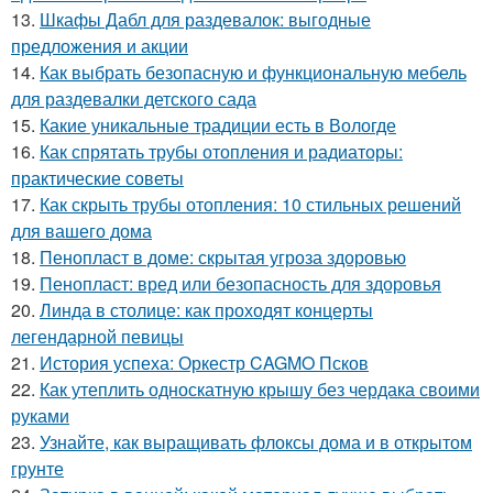
13.
Шкафы Дабл для раздевалок: выгодные
предложения и акции
14.
Как выбрать безопасную и функциональную мебель
для раздевалки детского сада
15.
Какие уникальные традиции есть в Вологде
16.
Как спрятать трубы отопления и радиаторы:
практические советы
17.
Как скрыть трубы отопления: 10 стильных решений
для вашего дома
18.
Пенопласт в доме: скрытая угроза здоровью
19.
Пенопласт: вред или безопасность для здоровья
20.
Линда в столице: как проходят концерты
легендарной певицы
21.
История успеха: Оркестр CAGMO Псков
22.
Как утеплить односкатную крышу без чердака своими
руками
23.
Узнайте, как выращивать флоксы дома и в открытом
грунте