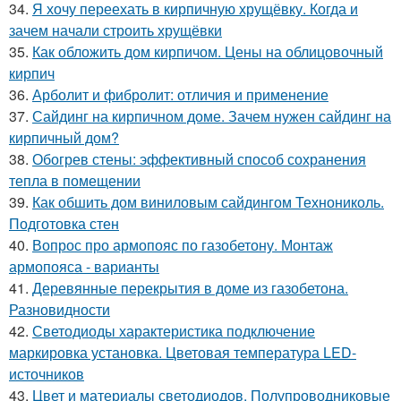
34.
Я хочу переехать в кирпичную хрущёвку. Когда и
зачем начали строить хрущёвки
35.
Как обложить дом кирпичом. Цены на облицовочный
кирпич
36.
Арболит и фибролит: отличия и применение
37.
Сайдинг на кирпичном доме. Зачем нужен сайдинг на
кирпичный дом?
38.
Обогрев стены: эффективный способ сохранения
тепла в помещении
39.
Как обшить дом виниловым сайдингом Технониколь.
Подготовка стен
40.
Вопрос про армопояс по газобетону. Монтаж
армопояса - варианты
41.
Деревянные перекрытия в доме из газобетона.
Разновидности
42.
Светодиоды характеристика подключение
маркировка установка. Цветовая температура LED-
источников
43.
Цвет и материалы светодиодов. Полупроводниковые