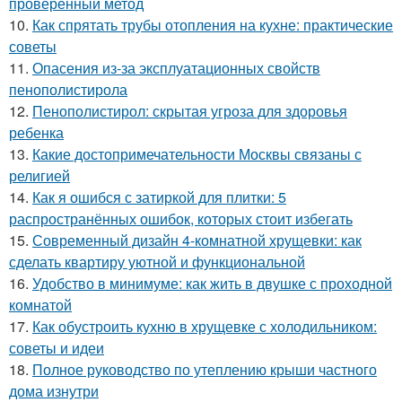
проверенный метод
10.
Как спрятать трубы отопления на кухне: практические
советы
11.
Опасения из-за эксплуатационных свойств
пенополистирола
12.
Пенополистирол: скрытая угроза для здоровья
ребенка
13.
Какие достопримечательности Москвы связаны с
религией
14.
Как я ошибся с затиркой для плитки: 5
распространённых ошибок, которых стоит избегать
15.
Современный дизайн 4-комнатной хрущевки: как
сделать квартиру уютной и функциональной
16.
Удобство в минимуме: как жить в двушке с проходной
комнатой
17.
Как обустроить кухню в хрущевке с холодильником:
советы и идеи
18.
Полное руководство по утеплению крыши частного
дома изнутри