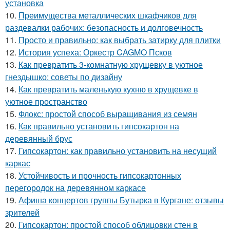
установка
10.
Преимущества металлических шкафчиков для
раздевалки рабочих: безопасность и долговечность
11.
Просто и правильно: как выбрать затирку для плитки
12.
История успеха: Оркестр CAGMO Псков
13.
Как превратить 3-комнатную хрущевку в уютное
гнездышко: советы по дизайну
14.
Как превратить маленькую кухню в хрущевке в
уютное пространство
15.
Флокс: простой способ выращивания из семян
16.
Как правильно установить гипсокартон на
деревянный брус
17.
Гипсокартон: как правильно установить на несущий
каркас
18.
Устойчивость и прочность гипсокартонных
перегородок на деревянном каркасе
19.
Афиша концертов группы Бутырка в Кургане: отзывы
зрителей
20.
Гипсокартон: простой способ облицовки стен в