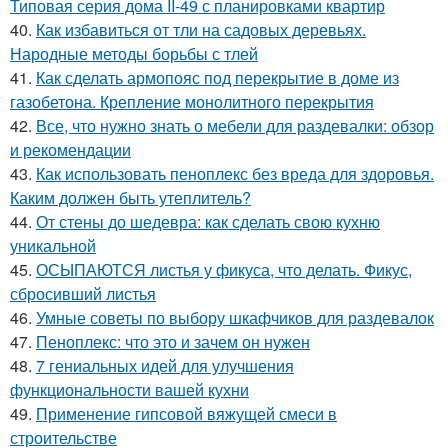
Типовая серия дома II-49 с планировками квартир
40.
Как избавиться от тли на садовых деревьях.
Народные методы борьбы с тлей
41.
Как сделать армопояс под перекрытие в доме из
газобетона. Крепление монолитного перекрытия
42.
Все, что нужно знать о мебели для раздевалки: обзор
и рекомендации
43.
Как использовать пеноплекс без вреда для здоровья.
Каким должен быть утеплитель?
44.
От стены до шедевра: как сделать свою кухню
уникальной
45.
ОСЫПАЮТСЯ листья у фикуса, что делать. Фикус,
сбросивший листья
46.
Умные советы по выбору шкафчиков для раздевалок
47.
Пеноплекс: что это и зачем он нужен
48.
7 гениальных идей для улучшения
функциональности вашей кухни
49.
Применение гипсовой вяжущей смеси в
строительстве