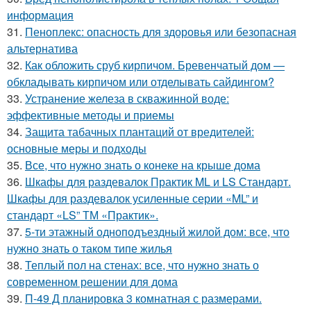
информация
31.
Пеноплекс: опасность для здоровья или безопасная
альтернатива
32.
Как обложить сруб кирпичом. Бревенчатый дом —
обкладывать кирпичом или отделывать сайдингом?
33.
Устранение железа в скважинной воде:
эффективные методы и приемы
34.
Защита табачных плантаций от вредителей:
основные меры и подходы
35.
Все, что нужно знать о конеке на крыше дома
36.
Шкафы для раздевалок Практик ML и LS Стандарт.
Шкафы для раздевалок усиленные серии «ML” и
стандарт «LS” ТМ «Практик».
37.
5-ти этажный одноподъездный жилой дом: все, что
нужно знать о таком типе жилья
38.
Теплый пол на стенах: все, что нужно знать о
современном решении для дома
39.
П-49 Д планировка 3 комнатная с размерами.