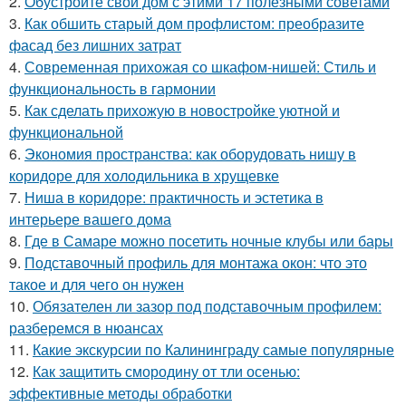
2.
Обустройте свой дом с этими 17 полезными советами
3.
Как обшить старый дом профлистом: преобразите
фасад без лишних затрат
4.
Современная прихожая со шкафом-нишей: Стиль и
функциональность в гармонии
5.
Как сделать прихожую в новостройке уютной и
функциональной
6.
Экономия пространства: как оборудовать нишу в
коридоре для холодильника в хрущевке
7.
Ниша в коридоре: практичность и эстетика в
интерьере вашего дома
8.
Где в Самаре можно посетить ночные клубы или бары
9.
Подставочный профиль для монтажа окон: что это
такое и для чего он нужен
10.
Обязателен ли зазор под подставочным профилем:
разберемся в нюансах
11.
Какие экскурсии по Калининграду самые популярные
12.
Как защитить смородину от тли осенью:
эффективные методы обработки