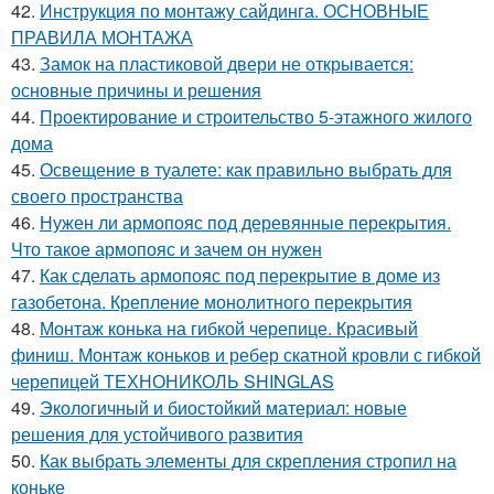
42.
Инструкция по монтажу сайдинга. ОСНОВНЫЕ
ПРАВИЛА МОНТАЖА
43.
Замок на пластиковой двери не открывается:
основные причины и решения
44.
Проектирование и строительство 5-этажного жилого
дома
45.
Освещение в туалете: как правильно выбрать для
своего пространства
46.
Нужен ли армопояс под деревянные перекрытия.
Что такое армопояс и зачем он нужен
47.
Как сделать армопояс под перекрытие в доме из
газобетона. Крепление монолитного перекрытия
48.
Монтаж конька на гибкой черепице. Красивый
финиш. Монтаж коньков и ребер скатной кровли с гибкой
черепицей ТЕХНОНИКОЛЬ SHINGLAS
49.
Экологичный и биостойкий материал: новые
решения для устойчивого развития
50.
Как выбрать элементы для скрепления стропил на
коньке