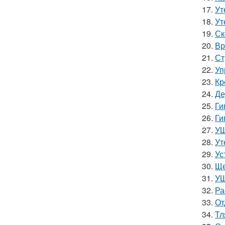
17.
Ут
18.
Ут
19.
Ск
20.
Вр
21.
Ст
22.
Уп
23.
Кр
24.
Де
25.
Ги
26.
Ги
27.
УШ
28.
Ут
29.
Ус
30.
Ще
31.
УШ
32.
Ра
33.
От
34.
Тл