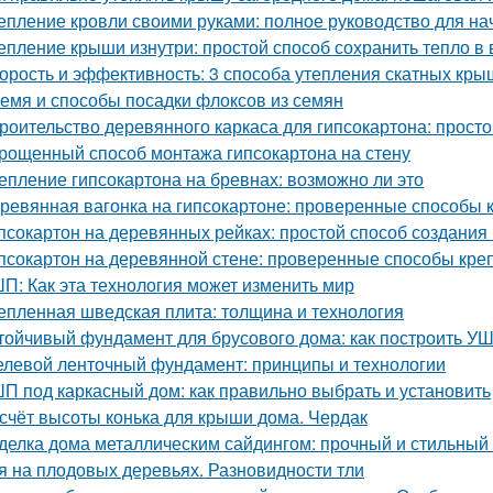
епление кровли своими руками: полное руководство для н
епление крыши изнутри: простой способ сохранить тепло в
орость и эффективность: 3 способа утепления скатных кры
емя и способы посадки флоксов из семян
роительство деревянного каркаса для гипсокартона: просто
рощенный способ монтажа гипсокартона на стену
епление гипсокартона на бревнах: возможно ли это
ревянная вагонка на гипсокартоне: проверенные способы 
псокартон на деревянных рейках: простой способ создания
псокартон на деревянной стене: проверенные способы кре
П: Как эта технология может изменить мир
епленная шведская плита: толщина и технология
тойчивый фундамент для брусового дома: как построить У
левой ленточный фундамент: принципы и технологии
П под каркасный дом: как правильно выбрать и установить
счёт высоты конька для крыши дома. Чердак
делка дома металлическим сайдингом: прочный и стильный
я на плодовых деревьях. Разновидности тли