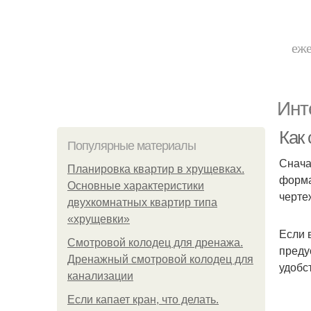
еже
Инт
Как 
Популярные материалы
Снача
Планировка квартир в хрущевках.
форма
Основные характеристики
черте
двухкомнатных квартир типа
«хрущевки»
Если 
Смотровой колодец для дренажа.
преду
Дренажный смотровой колодец для
удобс
канализации
Если капает кран, что делать.