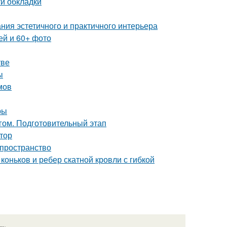
и обкладки
ния эстетичного и практичного интерьера
ей и 60+ фото
тве
ы
мов
ры
гом. Подготовительный этап
ктор
 пространство
оньков и ребер скатной кровли с гибкой
язь