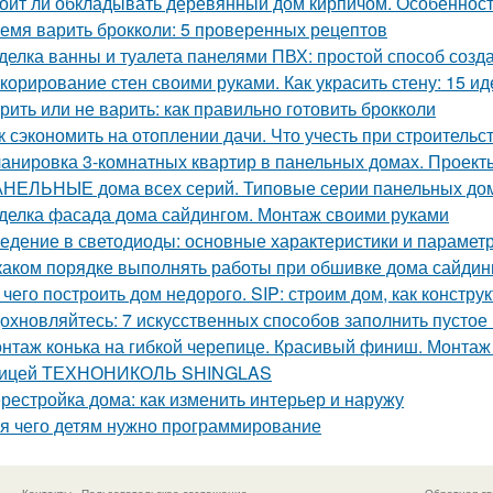
оит ли обкладывать деревянный дом кирпичом. Особенност
емя варить брокколи: 5 проверенных рецептов
делка ванны и туалета панелями ПВХ: простой способ созда
корирование стен своими руками. Как украсить стену: 15 ид
рить или не варить: как правильно готовить брокколи
к сэкономить на отоплении дачи. Что учесть при строительс
анировка 3-комнатных квартир в панельных домах. Проект
НЕЛЬНЫЕ дома всех серий. Типовые серии панельных до
делка фасада дома сайдингом. Монтаж своими руками
едение в светодиоды: основные характеристики и парамет
каком порядке выполнять работы при обшивке дома сайдин
 чего построить дом недорого. SIP: строим дом, как констру
охновляйтесь: 7 искусственных способов заполнить пустое
нтаж конька на гибкой черепице. Красивый финиш. Монтаж к
пицей ТЕХНОНИКОЛЬ SHINGLAS
рестройка дома: как изменить интерьер и наружу
я чего детям нужно программирование
Контакты
Пользовательское соглашение
Обратная св