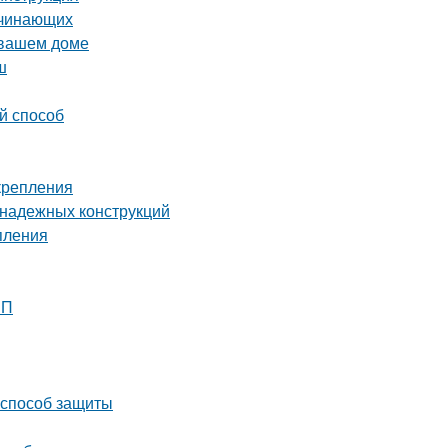
ачинающих
 вашем доме
ш
й способ
крепления
 надежных конструкций
пления
ШП
 способ защиты