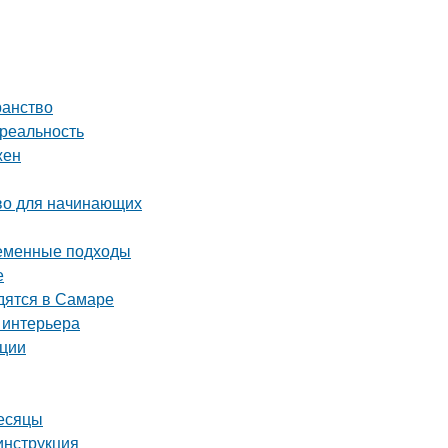
ранство
 реальность
жен
тво для начинающих
ременные подходы
е
дятся в Самаре
 интерьера
ации
месяцы
инструкция