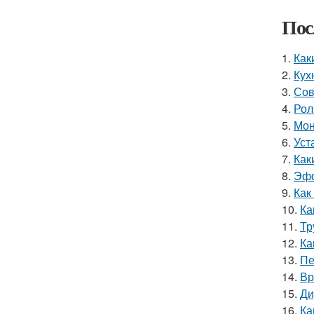
Пос
1.
Как
2.
Кух
3.
Сов
4.
Рол
5.
Мон
6.
Уст
7.
Как
8.
Эфф
9.
Как
10.
Ка
11.
Тр
12.
Ка
13.
Пе
14.
Вр
15.
Ди
16.
Ка