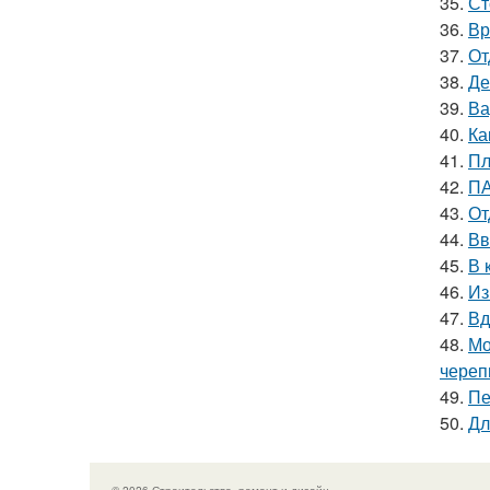
35.
Ст
36.
Вр
37.
От
38.
Де
39.
Ва
40.
Ка
41.
Пл
42.
ПА
43.
От
44.
Вв
45.
В 
46.
Из
47.
Вд
48.
Мо
чере
49.
Пе
50.
Дл
© 2026 Строительство, ремонт и дизайн