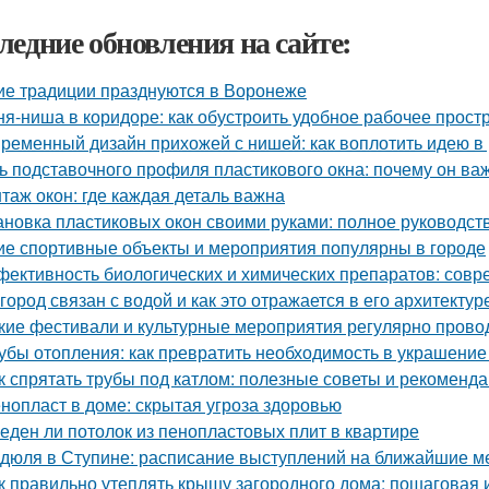
ледние обновления на сайте:
ие традиции празднуются в Воронеже
ня-ниша в коридоре: как обустроить удобное рабочее прост
ременный дизайн прихожей с нишей: как воплотить идею в
ь подставочного профиля пластикового окна: почему он ва
таж окон: где каждая деталь важна
ановка пластиковых окон своими руками: полное руководс
ие спортивные объекты и мероприятия популярны в городе
ективность биологических и химических препаратов: сов
 город связан с водой и как это отражается в его архитектур
кие фестивали и культурные мероприятия регулярно прово
убы отопления: как превратить необходимость в украшение
к спрятать трубы под катлом: полезные советы и рекоменд
нопласт в доме: скрытая угроза здоровью
еден ли потолок из пенопластовых плит в квартире
дюля в Ступине: расписание выступлений на ближайшие 
к правильно утеплять крышу загородного дома: пошаговая 